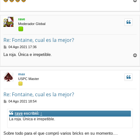
n
r
s
r
a
j
i
rave
e
b
Moderador Global
a
Re: Fontaine, cual es la mejor?
M
04 Ago 2021 17:36
e
La roja. Única e irrepetible.
n
r
s
r
a
j
i
max
e
b
USPC Master
a
Re: Fontaine, cual es la mejor?
M
04 Ago 2021 18:54
e
n
rave
escribió:
↑
s
La roja. Única e irrepetible.
a
j
e
Sobre todo para el que compró varios bricks en su momento....