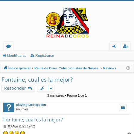
or
de
eg
Identificarse
Registrarse
os
nt
ist
Índice general
Reina de Oros. Coleccionistas de Naipes.
Reviews
ifi
ra
Fontaine, cual es la mejor?
ca
rs
Responder
rs
e
3 mensajes • Página
1
de
1
e
playingcardsqueen
Fournier
Fontaine, cual es la mejor?
M
03 Ago 2021 19:32
e