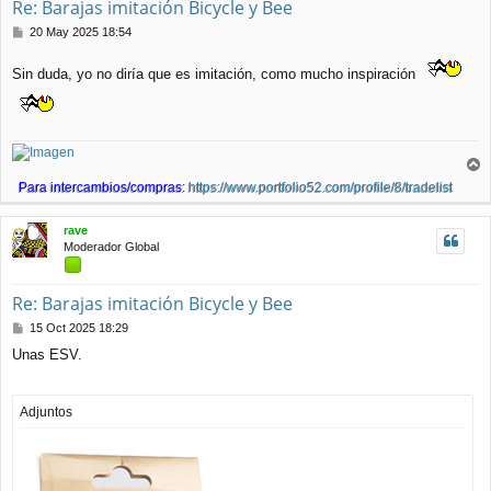
Re: Barajas imitación Bicycle y Bee
M
20 May 2025 18:54
e
n
Sin duda, yo no diría que es imitación, como mucho inspiración
s
a
j
e
r
Para intercambios/compras:
https://www.portfolio52.com/profile/8/tradelist
r
i
rave
b
Moderador Global
a
Re: Barajas imitación Bicycle y Bee
M
15 Oct 2025 18:29
e
Unas ESV.
n
s
a
j
Adjuntos
e