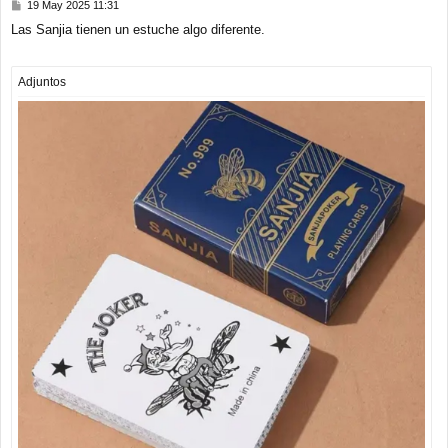
M
19 May 2025 11:31
e
Las Sanjia tienen un estuche algo diferente.
n
s
a
j
Adjuntos
e