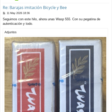
Re: Barajas imitación Bicycle y Bee
M
11 May 2026 18:36
e
Seguimos con este hilo, ahora unas Wasp 555. Con su pegatina de
n
autenticación y todo.
s
a
j
Adjuntos
e