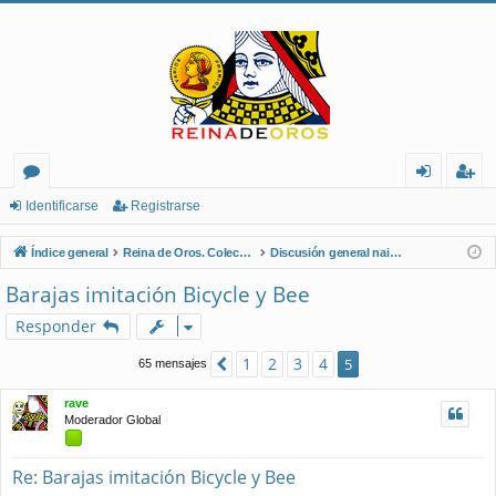
or
de
eg
Identificarse
Registrarse
os
nt
ist
Índice general
Reina de Oros. Coleccionistas de Naipes.
Discusión general naipes
ifi
ra
Barajas imitación Bicycle y Bee
ca
rs
Responder
rs
e
1
2
3
4
Anterior
5
65 mensajes
e
rave
Moderador Global
Re: Barajas imitación Bicycle y Bee