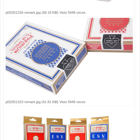
pl32051326-remark.jpg (68.18 KiB) Visto 5948 veces
pl32051323-remark.jpg (61.81 KiB) Visto 5948 veces