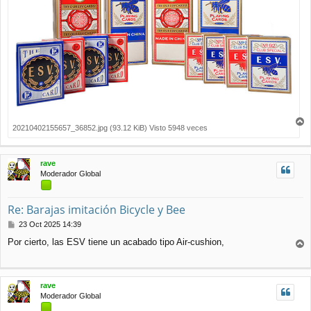
20210402155657_36852.jpg (93.12 KiB) Visto 5948 veces
r
r
i
rave
b
Moderador Global
a
Re: Barajas imitación Bicycle y Bee
M
23 Oct 2025 14:39
e
Por cierto, las ESV tiene un acabado tipo Air-cushion,
n
r
s
r
a
j
i
rave
e
b
Moderador Global
a