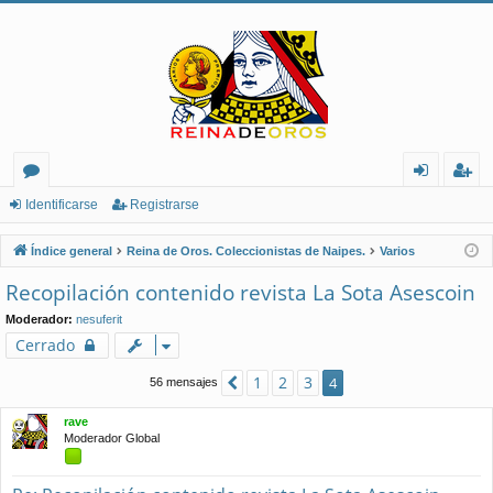
or
de
eg
Identificarse
Registrarse
os
nt
ist
Índice general
Reina de Oros. Coleccionistas de Naipes.
Varios
ifi
ra
Recopilación contenido revista La Sota Asescoin
ca
rs
Moderador:
nesuferit
rs
e
Cerrado
e
1
2
3
Anterior
4
56 mensajes
rave
Moderador Global