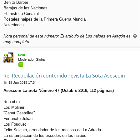
e
Benito Barber
Barajas de las Naciones
El misterio Corvajal
Postales naipes de la Primera Guerra Mundial
Novedades
Nota personal de este número: El artículo de Los naipes en Aragón es
r
muy completo
r
i
rave
b
Moderador Global
a
Re: Recopilación contenido revista La Sota Asescoin
M
13 Jun 2019 17:34
e
Asescoin La Sota Número 47 (Octubre 2018, 112 páginas)
n
s
a
Rotxotxo
j
Los Moliner
e
“Caput Castellae”
Fortunato Julian
Los Fouquet
Felix Solesio, arrendador de los molinos de La Adrada
La estampación de los escudos en los naipes