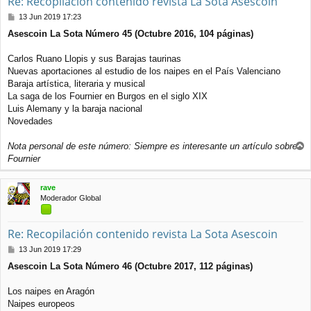
Re: Recopilación contenido revista La Sota Asescoin
M
13 Jun 2019 17:23
e
Asescoin La Sota Número 45 (Octubre 2016, 104 páginas)
n
s
a
Carlos Ruano Llopis y sus Barajas taurinas
j
Nuevas aportaciones al estudio de los naipes en el País Valenciano
e
Baraja artística, literaria y musical
La saga de los Fournier en Burgos en el siglo XIX
Luis Alemany y la baraja nacional
Novedades
Nota personal de este número: Siempre es interesante un artículo sobre
r
Fournier
r
i
rave
b
Moderador Global
a
Re: Recopilación contenido revista La Sota Asescoin
M
13 Jun 2019 17:29
e
Asescoin La Sota Número 46 (Octubre 2017, 112 páginas)
n
s
a
Los naipes en Aragón
j
Naipes europeos