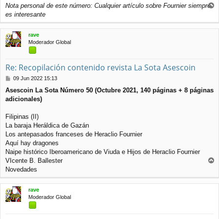
Nota personal de este número: Cualquier artículo sobre Fournier siempre
r
es interesante
r
i
rave
b
Moderador Global
a
Re: Recopilación contenido revista La Sota Asescoin
M
09 Jun 2022 15:13
e
Asescoin La Sota Número 50 (Octubre 2021, 140 páginas + 8 páginas
n
adicionales)
s
a
j
Filipinas (II)
e
La baraja Heráldica de Gazán
Los antepasados franceses de Heraclio Fournier
Aquí hay dragones
Naipe histórico Iberoamericano de Viuda e Hijos de Heraclio Fournier
VIcente B. Ballester
r
Novedades
r
i
rave
b
Moderador Global
a