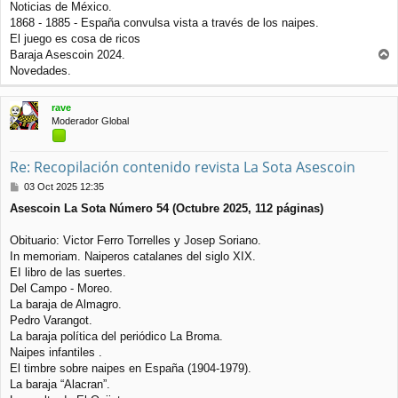
Noticias de México.
1868 - 1885 - España convulsa vista a través de los naipes.
El juego es cosa de ricos
Baraja Asescoin 2024.
r
Novedades.
r
i
rave
b
Moderador Global
a
Re: Recopilación contenido revista La Sota Asescoin
M
03 Oct 2025 12:35
e
Asescoin La Sota Número 54 (Octubre 2025, 112 páginas)
n
s
a
Obituario: Victor Ferro Torrelles y Josep Soriano.
j
In memoriam. Naiperos catalanes del siglo XIX.
e
EI libro de las suertes.
Del Campo - Moreo.
La baraja de Almagro.
Pedro Varangot.
La baraja política del periódico La Broma.
Naipes infantiles .
El timbre sobre naipes en España (1904-1979).
La baraja “Alacran”.