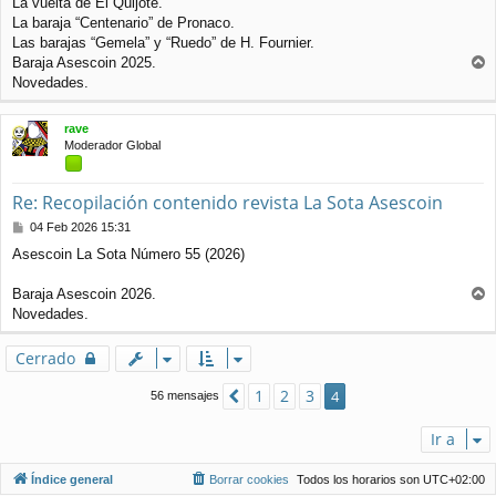
La vuelta de El Quijote.
La baraja “Centenario” de Pronaco.
Las barajas “Gemela” y “Ruedo” de H. Fournier.
Baraja Asescoin 2025.
r
Novedades.
r
i
rave
b
Moderador Global
a
Re: Recopilación contenido revista La Sota Asescoin
M
04 Feb 2026 15:31
e
Asescoin La Sota Número 55 (2026)
n
s
a
Baraja Asescoin 2026.
j
r
Novedades.
e
r
i
Cerrado
b
a
1
2
3
Anterior
4
56 mensajes
Ir a
Índice general
Borrar cookies
Todos los horarios son
UTC+02:00