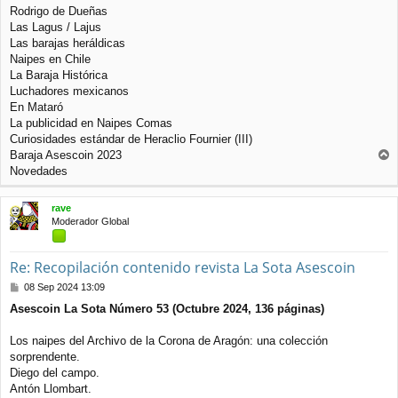
j
Rodrigo de Dueñas
e
Las Lagus / Lajus
Las barajas heráldicas
Naipes en Chile
La Baraja Histórica
Luchadores mexicanos
En Mataró
La publicidad en Naipes Comas
Curiosidades estándar de Heraclio Fournier (III)
Baraja Asescoin 2023
r
Novedades
r
i
rave
b
Moderador Global
a
Re: Recopilación contenido revista La Sota Asescoin
M
08 Sep 2024 13:09
e
Asescoin La Sota Número 53 (Octubre 2024, 136 páginas)
n
s
a
Los naipes del Archivo de la Corona de Aragón: una colección
j
sorprendente.
e
Diego del campo.
Antón Llombart.