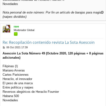
Novedades
Nota personal de este número: Por fin un artículo de barajas para magia
r
(naipes divididos)
r
i
rave
b
Moderador Global
a
Re: Recopilación contenido revista La Sota Asescoin
M
06 Oct 2021 17:39
e
Asescoin La Sota Número 49 (Octubre 2020, 120 páginas + 8 páginas
n
adicionales)
s
a
j
Filipinas (I)
e
Mariano Arveras
Cartes Parisiennes
Heraclio, el innovador
El peso de una marca
Entre política y naipes
Reversos alegóricos de Heraclio Fournier
Habana 500
Novedades