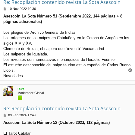
Re: Recopilación contenido revista La Sota Asescoin
M
10 Nov 2022 10:36
e
Asescoin La Sota Número 51 (Septiembre 2022, 144 páginas + 8
n
páginas adicionales)
s
a
j
Los pliegos del Archivo General de Indias
e
Los orígenes de los naipes en Cataluña y en la Corona de Aragón en los
siglos XIV y XV.
Clemente de Roxas, el naipero que "inventó" Vaciamadrid.
Los naiperos de Igualada.
Los reversos conmemorativos monárquicos de Heraclio Fournier.
El estuche desconocido del naipe taurino estilo español de Carlos Ruano
Llopis.
r
Novedades.
r
i
rave
b
Moderador Global
a
Re: Recopilación contenido revista La Sota Asescoin
M
09 Feb 2024 17:49
e
Asescoin La Sota Número 52 (Octubre 2023, 112 páginas)
n
s
a
El Tarot Catalán