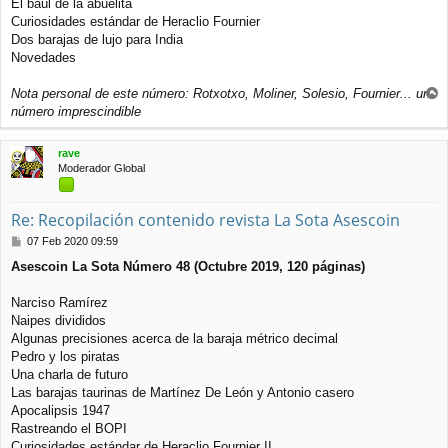
El baúl de la abuelita
Curiosidades estándar de Heraclio Fournier
Dos barajas de lujo para India
Novedades
Nota personal de este número: Rotxotxo, Moliner, Solesio, Fournier... un
r
número imprescindible
r
i
rave
b
Moderador Global
a
Re: Recopilación contenido revista La Sota Asescoin
M
07 Feb 2020 09:59
e
Asescoin La Sota Número 48 (Octubre 2019, 120 páginas)
n
s
a
Narciso Ramírez
j
Naipes divididos
e
Algunas precisiones acerca de la baraja métrico decimal
Pedro y los piratas
Una charla de futuro
Las barajas taurinas de Martínez De León y Antonio casero
Apocalipsis 1947
Rastreando el BOPI
Curiosidades estándar de Heraclio Fournier II