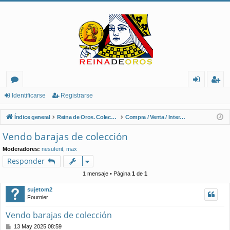
or
de
eg
Identificarse
Registrarse
os
nt
ist
Índice general
Reina de Oros. Coleccionistas de Naipes.
Compra / Venta / Intercambio
ifi
ra
Vendo barajas de colección
ca
rs
Moderadores:
nesuferit
,
max
rs
e
Responder
e
1 mensaje • Página
1
de
1
sujetom2
Fournier
Vendo barajas de colección
M
13 May 2025 08:59