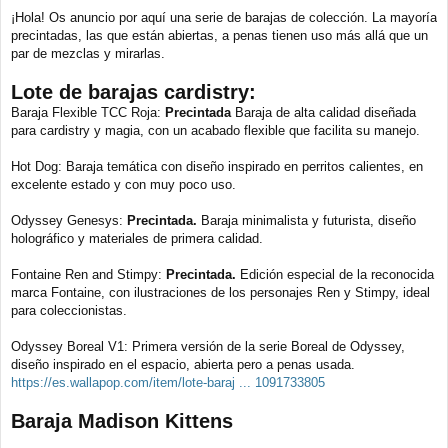
e
¡Hola! Os anuncio por aquí una serie de barajas de colección. La mayoría
n
precintadas, las que están abiertas, a penas tienen uso más allá que un
s
a
par de mezclas y mirarlas.
j
e
Lote de barajas cardistry:
Baraja Flexible TCC Roja:
Precintada
Baraja de alta calidad diseñada
para cardistry y magia, con un acabado flexible que facilita su manejo.
Hot Dog: Baraja temática con diseño inspirado en perritos calientes, en
excelente estado y con muy poco uso.
Odyssey Genesys:
Precintada.
Baraja minimalista y futurista, diseño
holográfico y materiales de primera calidad.
Fontaine Ren and Stimpy:
Precintada.
Edición especial de la reconocida
marca Fontaine, con ilustraciones de los personajes Ren y Stimpy, ideal
para coleccionistas.
Odyssey Boreal V1: Primera versión de la serie Boreal de Odyssey,
diseño inspirado en el espacio, abierta pero a penas usada.
https://es.wallapop.com/item/lote-baraj ... 1091733805
Baraja Madison Kittens