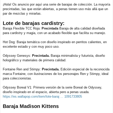
e
¡Hola! Os anuncio por aquí una serie de barajas de colección. La mayoría
n
precintadas, las que están abiertas, a penas tienen uso más allá que un
s
a
par de mezclas y mirarlas.
j
e
Lote de barajas cardistry:
Baraja Flexible TCC Roja:
Precintada
Baraja de alta calidad diseñada
para cardistry y magia, con un acabado flexible que facilita su manejo.
Hot Dog: Baraja temática con diseño inspirado en perritos calientes, en
excelente estado y con muy poco uso.
Odyssey Genesys:
Precintada.
Baraja minimalista y futurista, diseño
holográfico y materiales de primera calidad.
Fontaine Ren and Stimpy:
Precintada.
Edición especial de la reconocida
marca Fontaine, con ilustraciones de los personajes Ren y Stimpy, ideal
para coleccionistas.
Odyssey Boreal V1: Primera versión de la serie Boreal de Odyssey,
diseño inspirado en el espacio, abierta pero a penas usada.
https://es.wallapop.com/item/lote-baraj ... 1091733805
Baraja Madison Kittens