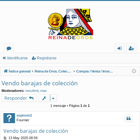
or
de
eg
Identificarse
Registrarse
os
nt
ist
Índice general
Reina de Oros. Coleccionistas de Naipes.
Compra / Venta / Intercambio
ifi
ra
Vendo barajas de colección
ca
rs
Moderadores:
nesuferit
,
max
rs
e
Responder
e
1 mensaje • Página
1
de
1
sujetom2
Fournier
Vendo barajas de colección
M
13 May 2025 08:59