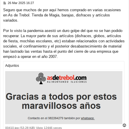
M
26 Mar 2025 16:27
e
Seguro que muchos de por aquí hemos comprado en varias ocasiones
n
en As de Trebol. Tienda de Magia, barajas, disfraces y artículos
s
a
variados.
j
e
Por lo visto la pandemia asestó un duro golpe del que no se han podido
recuperar. La mayor parte de sus artículos (disfraces, globos, artículos
de fiesta, mochilas escolares, etc) estaban relacionados con actividades
sociales, el confinamiento y el posterior desabastecimiento de material
han lastrado las ventas hasta el punto del cierre de una empresa que
empezó a operar en el año 2007.
Adjuntos
00410.jpg (53.28 KiB) Visto 12446 veces