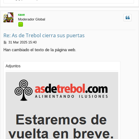
r
r
i
rave
b
Moderador Global
a
Re: As de Trebol cierra sus puertas
M
31 Mar 2025 15:40
e
Han cambiado el texto de la página web.
n
s
a
j
Adjuntos
e