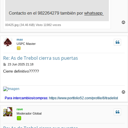
00425.jpg (34.46 KiB) Visto 11982 veces
r
r
i
max
b
USPC Master
a
Re: As de Trebol cierra sus puertas
M
23 Jun 2025 21:18
e
Cierre definitivo?????
n
s
a
j
e
r
Para intercambios/compras:
https://www.portfolio52.com/profile/8/tradelist
r
i
rave
b
Moderador Global
a