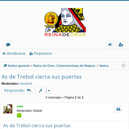
or
de
eg
Identificarse
Registrarse
os
nt
ist
Índice general
Reina de Oros. Coleccionistas de Naipes.
Varios
ifi
ra
As de Trebol cierra sus puertas
ca
rs
Moderador:
nesuferit
rs
e
Responder
e
4 mensajes • Página
1
de
1
rave
Moderador Global
As de Trebol cierra sus puertas