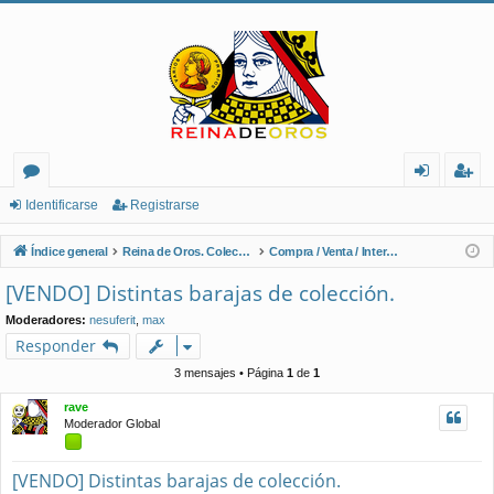
or
de
eg
Identificarse
Registrarse
os
nt
ist
Índice general
Reina de Oros. Coleccionistas de Naipes.
Compra / Venta / Intercambio
ifi
ra
[VENDO] Distintas barajas de colección.
ca
rs
Moderadores:
nesuferit
,
max
rs
e
Responder
e
3 mensajes • Página
1
de
1
rave
Moderador Global
[VENDO] Distintas barajas de colección.