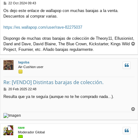
M
22 Oct 2024 09:43
e
Os dejo este enlace de wallapop con muchas barajas a la venta.
n
Descuentos al comprar varias.
s
a
j
https://es.wallapop.com/user/rave-82275037
e
Dispongo de muchas otras barajas de colección de Theory11, Ellusionist,
Dand and Dave, David Blaine, The Blue Crown, Kickstarter, Kings Wild
r
Project, Fournier, etc. Añado barajas regularmente.
r
i
Iagoba
b
Air-Cushion user
a
Re: [VENDO] Distintas barajas de colección.
M
20 Feb 2025 22:48
e
Resulta que ya te seguía (aunque no te he comprado nada...).
n
s
a
j
r
e
r
i
rave
b
Moderador Global
a