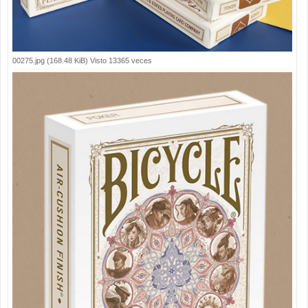
00275.jpg (168.48 KiB) Visto 13365 veces