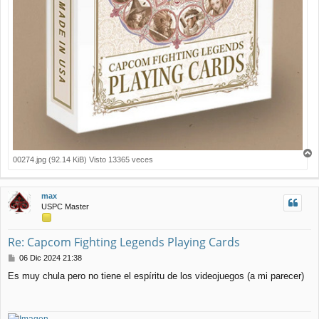
00274.jpg (92.14 KiB) Visto 13365 veces
r
r
i
max
b
USPC Master
a
Re: Capcom Fighting Legends Playing Cards
M
06 Dic 2024 21:38
e
Es muy chula pero no tiene el espíritu de los videojuegos (a mi parecer)
n
s
a
j