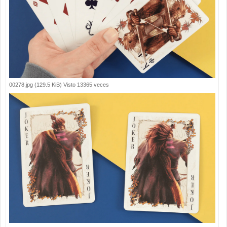
00278.jpg (129.5 KiB) Visto 13365 veces