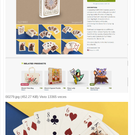
00279.jpg (452.27 KiB) Visto 13365 veces