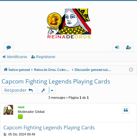
or
de
eg
Identificarse
Registrarse
os
nt
ist
Índice general
Reina de Oros. Coleccionistas de Naipes.
Discusión general naipes
ifi
ra
Capcom Fighting Legends Playing Cards
ca
rs
Responder
rs
e
3 mensajes • Página
1
de
1
e
rave
Moderador Global
Capcom Fighting Legends Playing Cards
M
05 Dic 2024 09:49