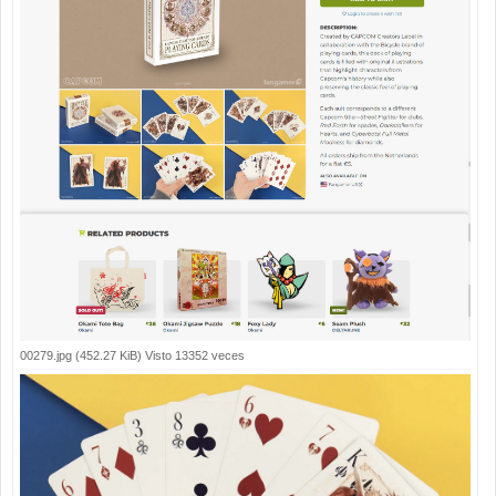
00279.jpg (452.27 KiB) Visto 13352 veces