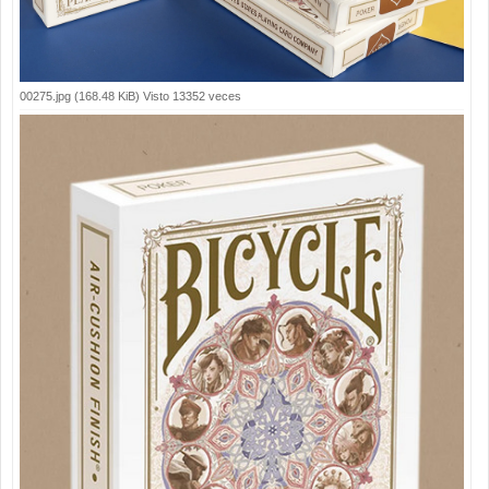
00275.jpg (168.48 KiB) Visto 13352 veces