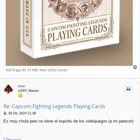
00274.jpg (92.14 KiB) Visto 13352 veces
r
r
i
max
b
USPC Master
a
Re: Capcom Fighting Legends Playing Cards
M
06 Dic 2024 21:38
e
Es muy chula pero no tiene el espíritu de los videojuegos (a mi parecer)
n
s
a
j