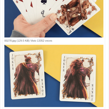
00278.jpg (129.5 KiB) Visto 13352 veces