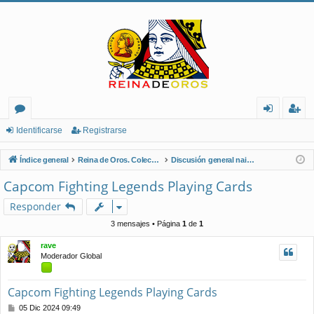
or
de
eg
Identificarse
Registrarse
os
nt
ist
Índice general
Reina de Oros. Coleccionistas de Naipes.
Discusión general naipes
ifi
ra
Capcom Fighting Legends Playing Cards
ca
rs
Responder
rs
e
3 mensajes • Página
1
de
1
e
rave
Moderador Global
Capcom Fighting Legends Playing Cards
M
05 Dic 2024 09:49