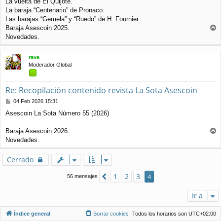
La vuelta de El Quijote.
La baraja “Centenario” de Pronaco.
Las barajas “Gemela” y “Ruedo” de H. Fournier.
Baraja Asescoin 2025.
r
Novedades.
r
i
rave
b
Moderador Global
a
Re: Recopilación contenido revista La Sota Asescoin
M
04 Feb 2026 15:31
e
Asescoin La Sota Número 55 (2026)
n
s
a
Baraja Asescoin 2026.
j
r
Novedades.
e
r
i
Cerrado
b
a
1
2
3
Anterior
4
56 mensajes
Ir a
Índice general
Borrar cookies
Todos los horarios son
UTC+02:00