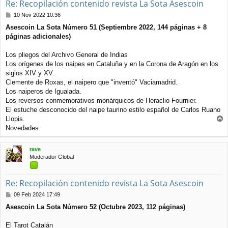
Re: Recopilación contenido revista La Sota Asescoin
M
10 Nov 2022 10:36
e
Asescoin La Sota Número 51 (Septiembre 2022, 144 páginas + 8
n
páginas adicionales)
s
a
j
Los pliegos del Archivo General de Indias
e
Los orígenes de los naipes en Cataluña y en la Corona de Aragón en los
siglos XIV y XV.
Clemente de Roxas, el naipero que "inventó" Vaciamadrid.
Los naiperos de Igualada.
Los reversos conmemorativos monárquicos de Heraclio Fournier.
El estuche desconocido del naipe taurino estilo español de Carlos Ruano
Llopis.
r
Novedades.
r
i
rave
b
Moderador Global
a
Re: Recopilación contenido revista La Sota Asescoin
M
09 Feb 2024 17:49
e
Asescoin La Sota Número 52 (Octubre 2023, 112 páginas)
n
s
a
El Tarot Catalán