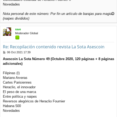
Novedades
Nota personal de este número: Por fin un artículo de barajas para magia
r
(naipes divididos)
r
i
rave
b
Moderador Global
a
Re: Recopilación contenido revista La Sota Asescoin
M
06 Oct 2021 17:39
e
Asescoin La Sota Número 49 (Octubre 2020, 120 páginas + 8 páginas
n
adicionales)
s
a
j
Filipinas (I)
e
Mariano Arveras
Cartes Parisiennes
Heraclio, el innovador
El peso de una marca
Entre política y naipes
Reversos alegóricos de Heraclio Fournier
Habana 500
Novedades