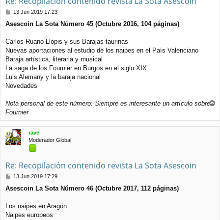
Re: Recopilación contenido revista La Sota Asescoin
M
13 Jun 2019 17:23
e
Asescoin La Sota Número 45 (Octubre 2016, 104 páginas)
n
s
a
Carlos Ruano Llopis y sus Barajas taurinas
j
Nuevas aportaciones al estudio de los naipes en el País Valenciano
e
Baraja artística, literaria y musical
La saga de los Fournier en Burgos en el siglo XIX
Luis Alemany y la baraja nacional
Novedades
Nota personal de este número: Siempre es interesante un artículo sobre
r
Fournier
r
i
rave
b
Moderador Global
a
Re: Recopilación contenido revista La Sota Asescoin
M
13 Jun 2019 17:29
e
Asescoin La Sota Número 46 (Octubre 2017, 112 páginas)
n
s
a
Los naipes en Aragón
j
Naipes europeos