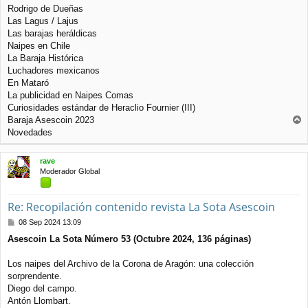
j
Rodrigo de Dueñas
e
Las Lagus / Lajus
Las barajas heráldicas
Naipes en Chile
La Baraja Histórica
Luchadores mexicanos
En Mataró
La publicidad en Naipes Comas
Curiosidades estándar de Heraclio Fournier (III)
Baraja Asescoin 2023
r
Novedades
r
i
rave
b
Moderador Global
a
Re: Recopilación contenido revista La Sota Asescoin
M
08 Sep 2024 13:09
e
Asescoin La Sota Número 53 (Octubre 2024, 136 páginas)
n
s
a
Los naipes del Archivo de la Corona de Aragón: una colección
j
sorprendente.
e
Diego del campo.
Antón Llombart.