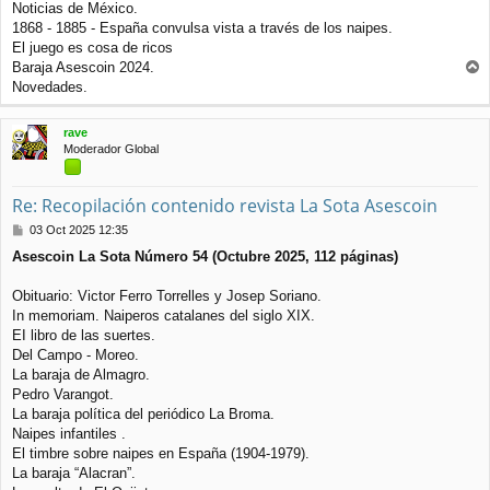
Noticias de México.
1868 - 1885 - España convulsa vista a través de los naipes.
El juego es cosa de ricos
Baraja Asescoin 2024.
r
Novedades.
r
i
rave
b
Moderador Global
a
Re: Recopilación contenido revista La Sota Asescoin
M
03 Oct 2025 12:35
e
Asescoin La Sota Número 54 (Octubre 2025, 112 páginas)
n
s
a
Obituario: Victor Ferro Torrelles y Josep Soriano.
j
In memoriam. Naiperos catalanes del siglo XIX.
e
EI libro de las suertes.
Del Campo - Moreo.
La baraja de Almagro.
Pedro Varangot.
La baraja política del periódico La Broma.
Naipes infantiles .
El timbre sobre naipes en España (1904-1979).
La baraja “Alacran”.