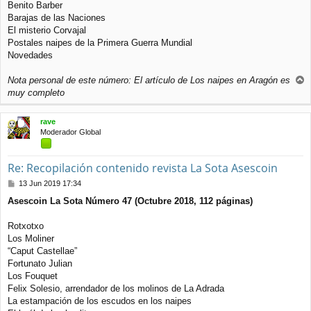
e
Benito Barber
Barajas de las Naciones
El misterio Corvajal
Postales naipes de la Primera Guerra Mundial
Novedades
Nota personal de este número: El artículo de Los naipes en Aragón es
r
muy completo
r
i
rave
b
Moderador Global
a
Re: Recopilación contenido revista La Sota Asescoin
M
13 Jun 2019 17:34
e
Asescoin La Sota Número 47 (Octubre 2018, 112 páginas)
n
s
a
Rotxotxo
j
Los Moliner
e
“Caput Castellae”
Fortunato Julian
Los Fouquet
Felix Solesio, arrendador de los molinos de La Adrada
La estampación de los escudos en los naipes