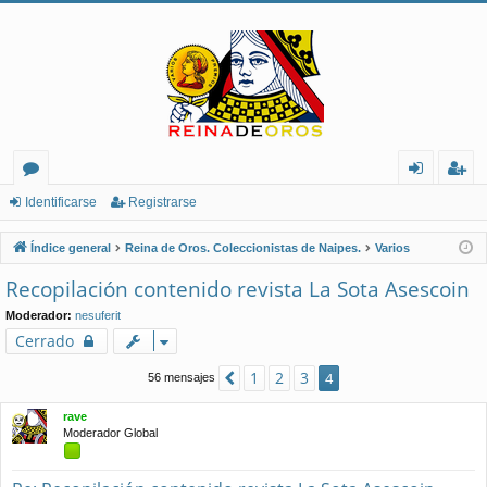
or
de
eg
Identificarse
Registrarse
os
nt
ist
Índice general
Reina de Oros. Coleccionistas de Naipes.
Varios
ifi
ra
Recopilación contenido revista La Sota Asescoin
ca
rs
Moderador:
nesuferit
rs
e
Cerrado
e
1
2
3
Anterior
4
56 mensajes
rave
Moderador Global