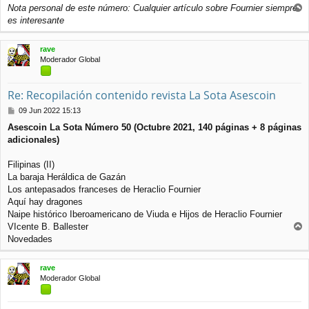
Nota personal de este número: Cualquier artículo sobre Fournier siempre
r
es interesante
r
i
rave
b
Moderador Global
a
Re: Recopilación contenido revista La Sota Asescoin
M
09 Jun 2022 15:13
e
Asescoin La Sota Número 50 (Octubre 2021, 140 páginas + 8 páginas
n
adicionales)
s
a
j
Filipinas (II)
e
La baraja Heráldica de Gazán
Los antepasados franceses de Heraclio Fournier
Aquí hay dragones
Naipe histórico Iberoamericano de Viuda e Hijos de Heraclio Fournier
VIcente B. Ballester
r
Novedades
r
i
rave
b
Moderador Global
a