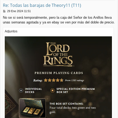
Re: Todas las barajas de Theory11 (T11)
M
29 Ene 2024 11:51
e
No se si será temporalmente, pero la caja del Señor de los Anillos lleva
n
unas semanas agotada y ya en ebay se ven por más del doble de precio.
s
a
j
Adjuntos
e