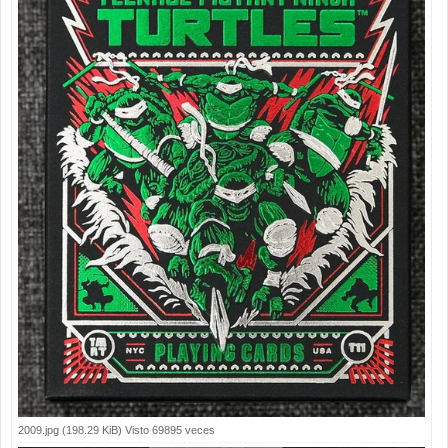
2009.jpg (198.29 KiB) Visto 69895 veces