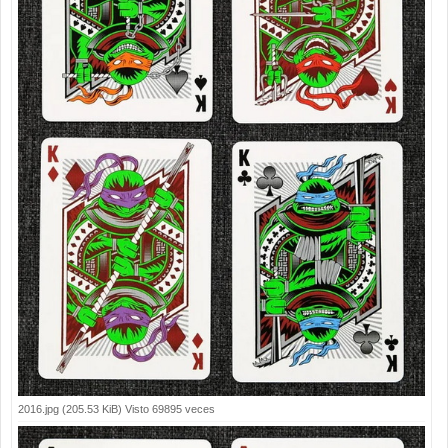
2016.jpg (205.53 KiB) Visto 69895 veces