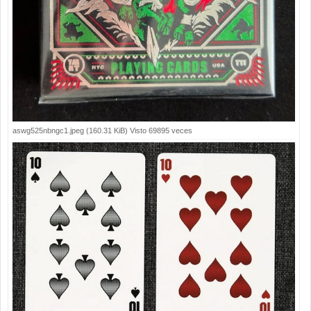
aswg525nbngc1.jpeg (160.31 KiB) Visto 69895 veces