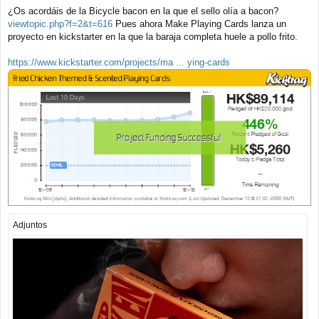
e
¿Os acordáis de la Bicycle bacon en la que el sello olía a bacon?
n
viewtopic.php?f=2&t=616
Pues ahora Make Playing Cards lanza un
s
a
proyecto en kickstarter en la que la baraja completa huele a pollo frito.
j
e
https://www.kickstarter.com/projects/ma ... ying-cards
Adjuntos