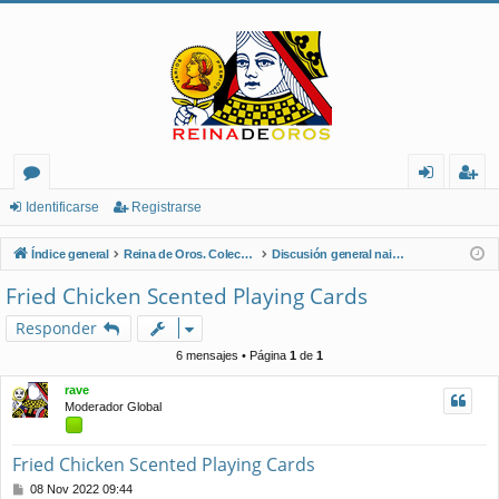
or
de
eg
Identificarse
Registrarse
os
nt
ist
Índice general
Reina de Oros. Coleccionistas de Naipes.
Discusión general naipes
ifi
ra
Fried Chicken Scented Playing Cards
ca
rs
Responder
rs
e
6 mensajes • Página
1
de
1
e
rave
Moderador Global
Fried Chicken Scented Playing Cards
M
08 Nov 2022 09:44