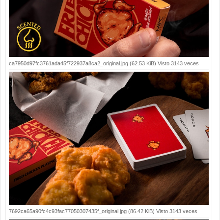
ca7950d97fc3761ada45f722937a8ca2_original.jpg (62.53 KiB) Visto 3143 veces
7692ca65a90fc4c93fac77050307435f_original.jpg (86.42 KiB) Visto 3143 veces