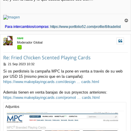
n
s
a
j
e
r
Para intercambios/compras:
https://www.portfolio52.com/profile/8/tradelist
r
i
rave
b
Moderador Global
a
Re: Fried Chicken Scented Playing Cards
M
21 Sep 2023 10:32
e
Si os perdisteis la campaña MPC la pone en venta a través de su web
n
por USD 15 (mismo precio que en la campaña):
s
a
https://www.makeplayingcards.com/design ... cards.html
j
e
Además tienen en venta barajas de sus proyectos anteriores:
https://www.makeplayingcards.com/promot ... cards.html
Adjuntos