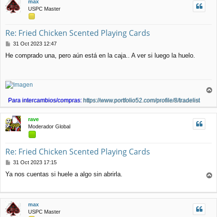
max
b
USPC Master
a
Re: Fried Chicken Scented Playing Cards
M
31 Oct 2023 12:47
e
He comprado una, pero aún está en la caja.. A ver si luego la huelo.
n
s
a
j
e
r
Para intercambios/compras:
https://www.portfolio52.com/profile/8/tradelist
r
i
rave
b
Moderador Global
a
Re: Fried Chicken Scented Playing Cards
M
31 Oct 2023 17:15
e
Ya nos cuentas si huele a algo sin abrirla.
n
r
s
r
a
j
i
max
e
b
USPC Master
a