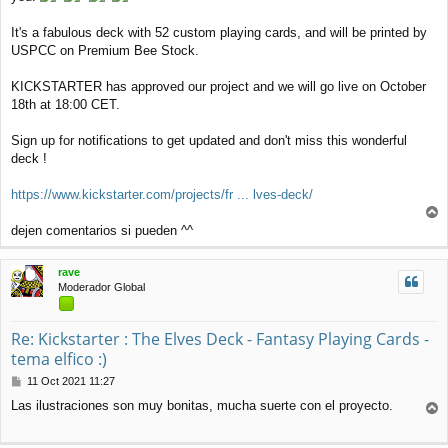
It's a fabulous deck with 52 custom playing cards, and will be printed by
USPCC on Premium Bee Stock.
KICKSTARTER has approved our project and we will go live on October
18th at 18:00 CET.
Sign up for notifications to get updated and don't miss this wonderful
deck !
https://www.kickstarter.com/projects/fr ... lves-deck/
r
dejen comentarios si pueden ^^
r
i
rave
b
Moderador Global
a
Re: Kickstarter : The Elves Deck - Fantasy Playing Cards -
tema elfico :)
M
11 Oct 2021 11:27
e
Las ilustraciones son muy bonitas, mucha suerte con el proyecto.
n
r
s
r
a