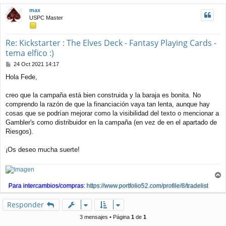
j
i
max
e
b
USPC Master
a
Re: Kickstarter : The Elves Deck - Fantasy Playing Cards -
tema elfico :)
M
24 Oct 2021 14:17
e
Hola Fede,
n
s
a
creo que la campaña está bien construida y la baraja es bonita. No
j
comprendo la razón de que la financiación vaya tan lenta, aunque hay
e
cosas que se podrían mejorar como la visibilidad del texto o mencionar a
Gambler's como distribuidor en la campaña (en vez de en el apartado de
Riesgos).
¡Os deseo mucha suerte!
r
Para intercambios/compras:
https://www.portfolio52.com/profile/8/tradelist
r
i
Responder
b
a
3 mensajes • Página
1
de
1