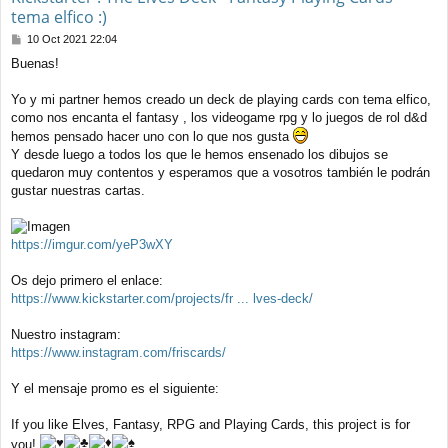
tema elfico :)
M
10 Oct 2021 22:04
e
Buenas!
n
s
a
Yo y mi partner hemos creado un deck de playing cards con tema elfico,
j
como nos encanta el fantasy , los videogame rpg y lo juegos de rol d&d
e
hemos pensado hacer uno con lo que nos gusta
Y desde luego a todos los que le hemos ensenado los dibujos se
quedaron muy contentos y esperamos que a vosotros también le podrán
gustar nuestras cartas.
https://imgur.com/yeP3wXY
Os dejo primero el enlace:
https://www.kickstarter.com/projects/fr ... lves-deck/
Nuestro instagram:
https://www.instagram.com/friscards/
Y el mensaje promo es el siguiente:
If you like Elves, Fantasy, RPG and Playing Cards, this project is for
you!