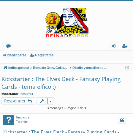
or
de
eg
Identificarse
Registrarse
os
nt
ist
Índice general
Reina de Oros. Coleccionistas de Naipes.
Diseño y creación de naipes
ifi
ra
Kickstarter : The Elves Deck - Fantasy Playing
ca
rs
Cards - tema elfico :)
rs
e
Moderador:
nesuferit
Responder
e
3 mensajes • Página
1
de
1
friscards
Fournier
Kickstarter : The Elves Deck - Fantasy Playing Cards -