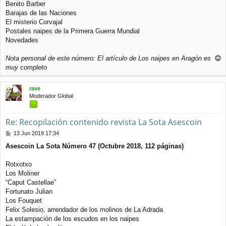
e
Benito Barber
Barajas de las Naciones
El misterio Corvajal
Postales naipes de la Primera Guerra Mundial
Novedades
Nota personal de este número: El artículo de Los naipes en Aragón es
r
muy completo
r
i
rave
b
Moderador Global
a
Re: Recopilación contenido revista La Sota Asescoin
M
13 Jun 2019 17:34
e
Asescoin La Sota Número 47 (Octubre 2018, 112 páginas)
n
s
a
Rotxotxo
j
Los Moliner
e
“Caput Castellae”
Fortunato Julian
Los Fouquet
Felix Solesio, arrendador de los molinos de La Adrada
La estampación de los escudos en los naipes