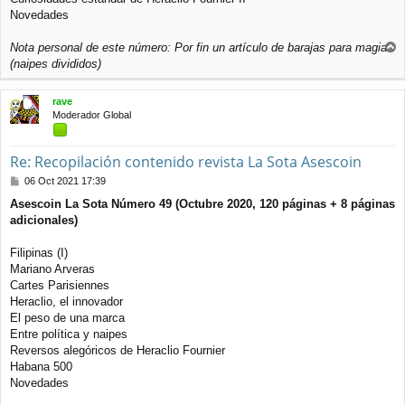
Novedades
Nota personal de este número: Por fin un artículo de barajas para magia
r
(naipes divididos)
r
i
rave
b
Moderador Global
a
Re: Recopilación contenido revista La Sota Asescoin
M
06 Oct 2021 17:39
e
Asescoin La Sota Número 49 (Octubre 2020, 120 páginas + 8 páginas
n
adicionales)
s
a
j
Filipinas (I)
e
Mariano Arveras
Cartes Parisiennes
Heraclio, el innovador
El peso de una marca
Entre política y naipes
Reversos alegóricos de Heraclio Fournier
Habana 500
Novedades