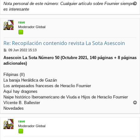
Nota personal de este número: Cualquier artículo sobre Fournier siempre
r
es interesante
r
i
rave
b
Moderador Global
a
Re: Recopilación contenido revista La Sota Asescoin
M
09 Jun 2022 15:13
e
Asescoin La Sota Número 50 (Octubre 2021, 140 páginas + 8 páginas
n
adicionales)
s
a
j
Filipinas (II)
e
La baraja Heráldica de Gazán
Los antepasados franceses de Heraclio Fournier
Aquí hay dragones
Naipe histórico Iberoamericano de Viuda e Hijos de Heraclio Fournier
VIcente B. Ballester
r
Novedades
r
i
rave
b
Moderador Global
a