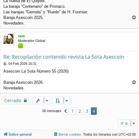
La vuelta de El Quijote.
La baraja “Centenario” de Pronaco.
Las barajas “Gemela” y “Ruedo” de H. Fournier.
Baraja Asescoin 2025.
r
Novedades.
r
i
rave
b
Moderador Global
a
Re: Recopilación contenido revista La Sota Asescoin
M
04 Feb 2026 15:31
e
Asescoin La Sota Número 55 (2026)
n
s
a
Baraja Asescoin 2026.
j
r
Novedades.
e
r
i
Cerrado
b
a
1
2
3
Anterior
4
56 mensajes
Ir a
Índice general
Borrar cookies
Todos los horarios son
UTC+02:00