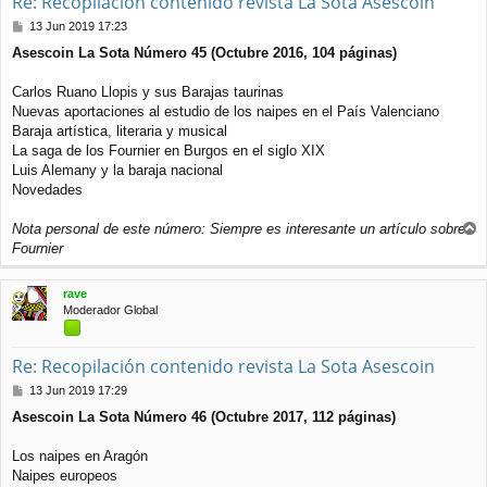
Re: Recopilación contenido revista La Sota Asescoin
M
13 Jun 2019 17:23
e
Asescoin La Sota Número 45 (Octubre 2016, 104 páginas)
n
s
a
Carlos Ruano Llopis y sus Barajas taurinas
j
Nuevas aportaciones al estudio de los naipes en el País Valenciano
e
Baraja artística, literaria y musical
La saga de los Fournier en Burgos en el siglo XIX
Luis Alemany y la baraja nacional
Novedades
Nota personal de este número: Siempre es interesante un artículo sobre
r
Fournier
r
i
rave
b
Moderador Global
a
Re: Recopilación contenido revista La Sota Asescoin
M
13 Jun 2019 17:29
e
Asescoin La Sota Número 46 (Octubre 2017, 112 páginas)
n
s
a
Los naipes en Aragón
j
Naipes europeos