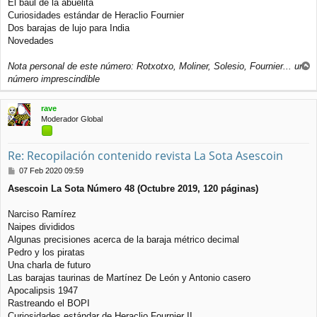
El baúl de la abuelita
Curiosidades estándar de Heraclio Fournier
Dos barajas de lujo para India
Novedades
Nota personal de este número: Rotxotxo, Moliner, Solesio, Fournier... un
r
número imprescindible
r
i
rave
b
Moderador Global
a
Re: Recopilación contenido revista La Sota Asescoin
M
07 Feb 2020 09:59
e
Asescoin La Sota Número 48 (Octubre 2019, 120 páginas)
n
s
a
Narciso Ramírez
j
Naipes divididos
e
Algunas precisiones acerca de la baraja métrico decimal
Pedro y los piratas
Una charla de futuro
Las barajas taurinas de Martínez De León y Antonio casero
Apocalipsis 1947
Rastreando el BOPI
Curiosidades estándar de Heraclio Fournier II