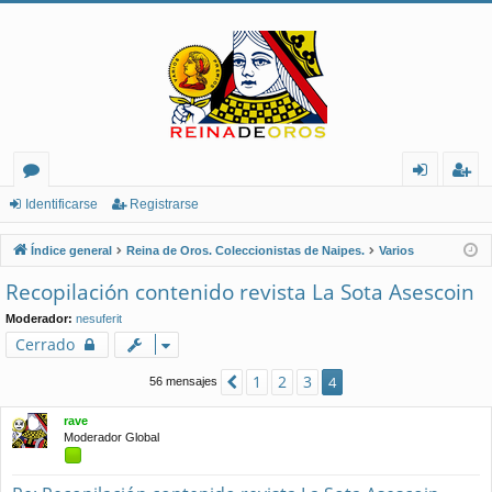
or
de
eg
Identificarse
Registrarse
os
nt
ist
Índice general
Reina de Oros. Coleccionistas de Naipes.
Varios
ifi
ra
Recopilación contenido revista La Sota Asescoin
ca
rs
Moderador:
nesuferit
rs
e
Cerrado
e
1
2
3
Anterior
4
56 mensajes
rave
Moderador Global