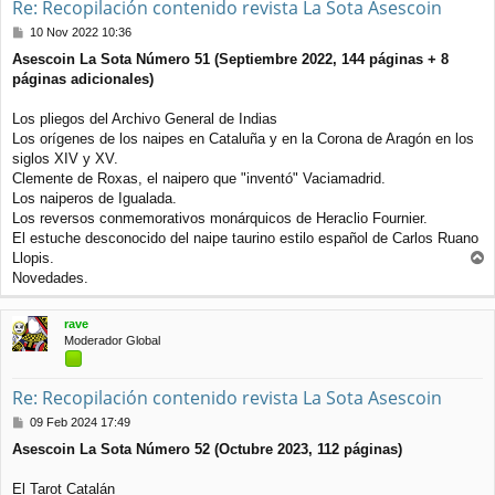
Re: Recopilación contenido revista La Sota Asescoin
M
10 Nov 2022 10:36
e
Asescoin La Sota Número 51 (Septiembre 2022, 144 páginas + 8
n
páginas adicionales)
s
a
j
Los pliegos del Archivo General de Indias
e
Los orígenes de los naipes en Cataluña y en la Corona de Aragón en los
siglos XIV y XV.
Clemente de Roxas, el naipero que "inventó" Vaciamadrid.
Los naiperos de Igualada.
Los reversos conmemorativos monárquicos de Heraclio Fournier.
El estuche desconocido del naipe taurino estilo español de Carlos Ruano
Llopis.
r
Novedades.
r
i
rave
b
Moderador Global
a
Re: Recopilación contenido revista La Sota Asescoin
M
09 Feb 2024 17:49
e
Asescoin La Sota Número 52 (Octubre 2023, 112 páginas)
n
s
a
El Tarot Catalán