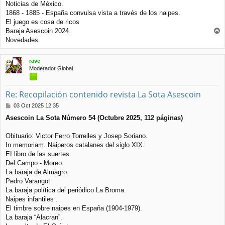
Noticias de México.
1868 - 1885 - España convulsa vista a través de los naipes.
El juego es cosa de ricos
Baraja Asescoin 2024.
r
Novedades.
r
i
rave
b
Moderador Global
a
Re: Recopilación contenido revista La Sota Asescoin
M
03 Oct 2025 12:35
e
Asescoin La Sota Número 54 (Octubre 2025, 112 páginas)
n
s
a
Obituario: Victor Ferro Torrelles y Josep Soriano.
j
In memoriam. Naiperos catalanes del siglo XIX.
e
EI libro de las suertes.
Del Campo - Moreo.
La baraja de Almagro.
Pedro Varangot.
La baraja política del periódico La Broma.
Naipes infantiles .
El timbre sobre naipes en España (1904-1979).
La baraja “Alacran”.