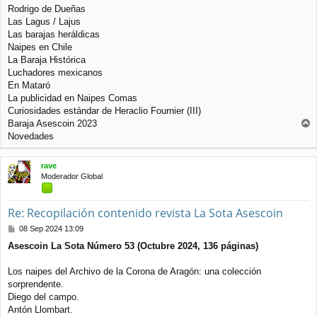
j
Rodrigo de Dueñas
e
Las Lagus / Lajus
Las barajas heráldicas
Naipes en Chile
La Baraja Histórica
Luchadores mexicanos
En Mataró
La publicidad en Naipes Comas
Curiosidades estándar de Heraclio Fournier (III)
Baraja Asescoin 2023
r
Novedades
r
i
rave
b
Moderador Global
a
Re: Recopilación contenido revista La Sota Asescoin
M
08 Sep 2024 13:09
e
Asescoin La Sota Número 53 (Octubre 2024, 136 páginas)
n
s
a
Los naipes del Archivo de la Corona de Aragón: una colección
j
sorprendente.
e
Diego del campo.
Antón Llombart.