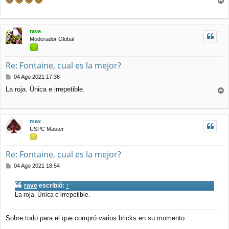
n
r
s
r
a
j
i
rave
e
b
Moderador Global
a
Re: Fontaine, cual es la mejor?
M
04 Ago 2021 17:36
e
La roja. Única e irrepetible.
n
r
s
r
a
j
i
max
e
b
USPC Master
a
Re: Fontaine, cual es la mejor?
M
04 Ago 2021 18:54
e
n
rave
escribió:
↑
s
La roja. Única e irrepetible.
a
j
e
Sobre todo para el que compró varios bricks en su momento....