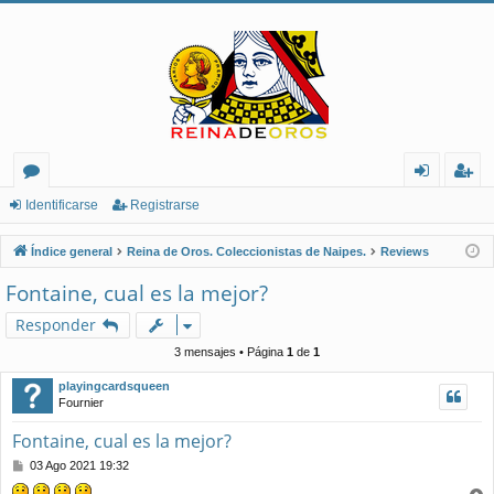
or
de
eg
Identificarse
Registrarse
os
nt
ist
Índice general
Reina de Oros. Coleccionistas de Naipes.
Reviews
ifi
ra
Fontaine, cual es la mejor?
ca
rs
Responder
rs
e
3 mensajes • Página
1
de
1
e
playingcardsqueen
Fournier
Fontaine, cual es la mejor?
M
03 Ago 2021 19:32
e