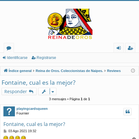
or
de
eg
Identificarse
Registrarse
os
nt
ist
Índice general
Reina de Oros. Coleccionistas de Naipes.
Reviews
ifi
ra
Fontaine, cual es la mejor?
ca
rs
Responder
rs
e
3 mensajes • Página
1
de
1
e
playingcardsqueen
Fournier
Fontaine, cual es la mejor?
M
03 Ago 2021 19:32
e