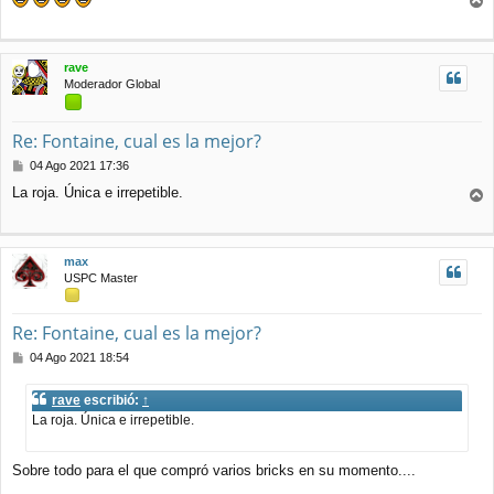
n
r
s
r
a
j
i
rave
e
b
Moderador Global
a
Re: Fontaine, cual es la mejor?
M
04 Ago 2021 17:36
e
La roja. Única e irrepetible.
n
r
s
r
a
j
i
max
e
b
USPC Master
a
Re: Fontaine, cual es la mejor?
M
04 Ago 2021 18:54
e
n
rave
escribió:
↑
s
La roja. Única e irrepetible.
a
j
e
Sobre todo para el que compró varios bricks en su momento....