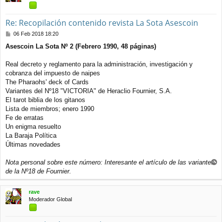
Re: Recopilación contenido revista La Sota Asescoin
M
06 Feb 2018 18:20
e
Asescoin La Sota Nº 2 (Febrero 1990, 48 páginas)
n
s
a
Real decreto y reglamento para la administración, investigación y
j
cobranza del impuesto de naipes
e
The Pharaohs' deck of Cards
Variantes del Nº18 "VICTORIA" de Heraclio Fournier, S.A.
El tarot biblia de los gitanos
Lista de miembros; enero 1990
Fe de erratas
Un enigma resuelto
La Baraja Política
Últimas novedades
Nota personal sobre este número: Interesante el artículo de las variantes
r
de la Nº18 de Fournier.
r
i
rave
b
Moderador Global
a