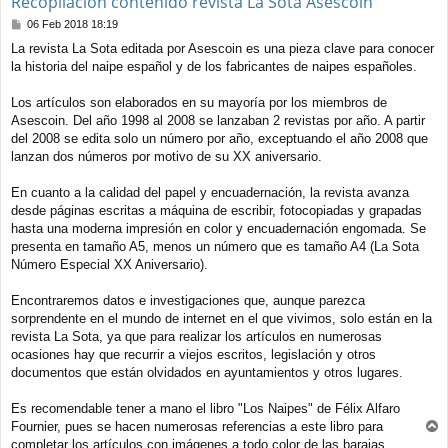
Recopilación contenido revista La Sota Asescoin
M
06 Feb 2018 18:19
e
La revista La Sota editada por Asescoin es una pieza clave para conocer
n
la historia del naipe español y de los fabricantes de naipes españoles.
s
a
j
Los artículos son elaborados en su mayoría por los miembros de
e
Asescoin. Del año 1998 al 2008 se lanzaban 2 revistas por año. A partir
del 2008 se edita solo un número por año, exceptuando el año 2008 que
lanzan dos números por motivo de su XX aniversario.
En cuanto a la calidad del papel y encuadernación, la revista avanza
desde páginas escritas a máquina de escribir, fotocopiadas y grapadas
hasta una moderna impresión en color y encuadernación engomada. Se
presenta en tamaño A5, menos un número que es tamaño A4 (La Sota
Número Especial XX Aniversario).
Encontraremos datos e investigaciones que, aunque parezca
sorprendente en el mundo de internet en el que vivimos, solo están en la
revista La Sota, ya que para realizar los artículos en numerosas
ocasiones hay que recurrir a viejos escritos, legislación y otros
documentos que están olvidados en ayuntamientos y otros lugares.
Es recomendable tener a mano el libro "Los Naipes" de Félix Alfaro
Fournier, pues se hacen numerosas referencias a este libro para
r
completar los artículos con imágenes a todo color de las barajas.