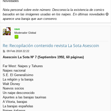
Novedades
Nota personal sobre este número: Desconocía la existencia de comics
basados en las imágenes usadas en los naipes. En últimas novedades
r
aparece una baraja que aun conservo.
r
i
rave
b
Moderador Global
a
Re: Recopilación contenido revista La Sota Asescoin
M
09 Feb 2018 22:22
e
Asescoin La Sota Nº 7 (Septiembre 1992, 60 páginas)
n
s
a
Far West: Naipes y Tahures
j
Naipes nacional
e
S.E. El Generalísimo
La religión y la baraja
Walt Disney
Nuevos socios
Un naipe desconocido
Apuntes a las barajas taurinas
A Vitoria, barajas
La barajas españolas
Naipes italianos