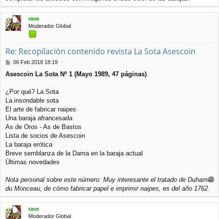
r
i
rave
b
Moderador Global
a
Re: Recopilación contenido revista La Sota Asescoin
M
06 Feb 2018 18:19
e
Asescoin La Sota Nº 1 (Mayo 1989, 47 páginas)
n
s
a
¿Por qué? La Sota
j
La insondable sota
e
El arte de fabricar naipes
Una baraja afrancesada
As de Oros - As de Bastos
Lista de socios de Asescoin
La baraja erótica
Breve semblanza de la Dama en la baraja actual
Últimas novedades
Nota personal sobre este número: Muy interesante el tratado de Duhamel
r
du Monceau, de cómo fabricar papel e imprimir naipes, es del año 1762.
r
i
rave
b
Moderador Global
a