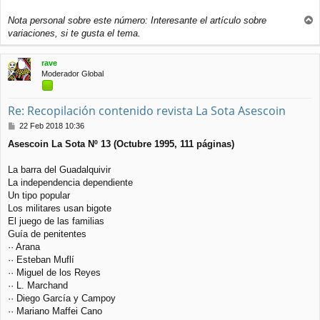
Nota personal sobre este número: Interesante el artículo sobre
r
variaciones, si te gusta el tema.
r
i
rave
b
Moderador Global
a
Re: Recopilación contenido revista La Sota Asescoin
M
22 Feb 2018 10:36
e
Asescoin La Sota Nº 13 (Octubre 1995, 111 páginas)
n
s
a
La barra del Guadalquivir
j
La independencia dependiente
e
Un tipo popular
Los militares usan bigote
El juego de las familias
Guía de penitentes
·· Arana
·· Esteban Muflí
·· Miguel de los Reyes
·· L. Marchand
·· Diego García y Campoy
·· Mariano Maffei Cano