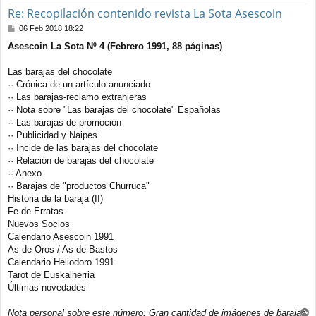
Re: Recopilación contenido revista La Sota Asescoin
M
06 Feb 2018 18:22
e
Asescoin La Sota Nº 4 (Febrero 1991, 88 páginas)
n
s
a
Las barajas del chocolate
j
·· Crónica de un artículo anunciado
e
·· Las barajas-reclamo extranjeras
·· Nota sobre "Las barajas del chocolate" Españolas
·· Las barajas de promoción
·· Publicidad y Naipes
·· Incide de las barajas del chocolate
·· Relación de barajas del chocolate
·· Anexo
·· Barajas de "productos Churruca"
Historia de la baraja (II)
Fe de Erratas
Nuevos Socios
Calendario Asescoin 1991
As de Oros / As de Bastos
Calendario Heliodoro 1991
Tarot de Euskalherria
Últimas novedades
Nota personal sobre este número: Gran cantidad de imágenes de barajas