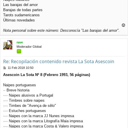
Las barajas del amor
Barajas de todas partes
Tarots sudamericanos
Últimas novedades
r
Nota personal sobre este número: Desconocía "Las barajas del amor".
r
i
rave
b
Moderador Global
a
Re: Recopilación contenido revista La Sota Asescoin
M
11 Feb 2018 10:50
e
Asescoin La Sota Nº 8 (Febrero 1993, 56 páginas)
n
s
a
Naipes portugueses
j
·· Breve historia
e
···· Naipes alusivos a Portugal
···· Timbres sobre naipes
···· Timbes de "Avença de sêlo"
···· Estuches portugueses
···· Naipes con la marca JJ Nunes impresa
···· Naipes con la marca Litografía Maia impresa
···· Naipes con la marca Costa & Valero impresa