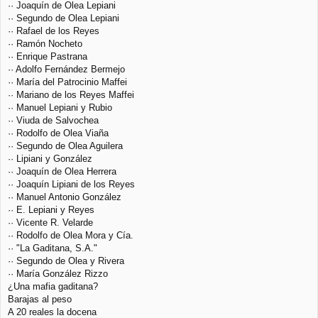
·· Joaquín de Olea Lepiani
·· Segundo de Olea Lepiani
·· Rafael de los Reyes
·· Ramón Nocheto
·· Enrique Pastrana
·· Adolfo Fernández Bermejo
·· María del Patrocinio Maffei
·· Mariano de los Reyes Maffei
·· Manuel Lepiani y Rubio
·· Viuda de Salvochea
·· Rodolfo de Olea Viaña
·· Segundo de Olea Aguilera
·· Lipiani y González
·· Joaquín de Olea Herrera
·· Joaquín Lipiani de los Reyes
·· Manuel Antonio González
·· E. Lepiani y Reyes
·· Vicente R. Velarde
·· Rodolfo de Olea Mora y Cía.
·· "La Gaditana, S.A."
·· Segundo de Olea y Rivera
·· María González Rizzo
¿Una mafia gaditana?
Barajas al peso
A 20 reales la docena