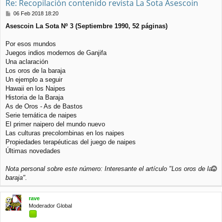
Re: Recopilación contenido revista La Sota Asescoin
M
06 Feb 2018 18:20
e
Asescoin La Sota Nº 3 (Septiembre 1990, 52 páginas)
n
s
a
Por esos mundos
j
Juegos indios modernos de Ganjifa
e
Una aclaración
Los oros de la baraja
Un ejemplo a seguir
Hawaii en los Naipes
Historia de la Baraja
As de Oros - As de Bastos
Serie temática de naipes
El primer naipero del mundo nuevo
Las culturas precolombinas en los naipes
Propiedades terapéuticas del juego de naipes
Últimas novedades
Nota personal sobre este número: Interesante el artículo "Los oros de la
r
baraja".
r
i
rave
b
Moderador Global
a