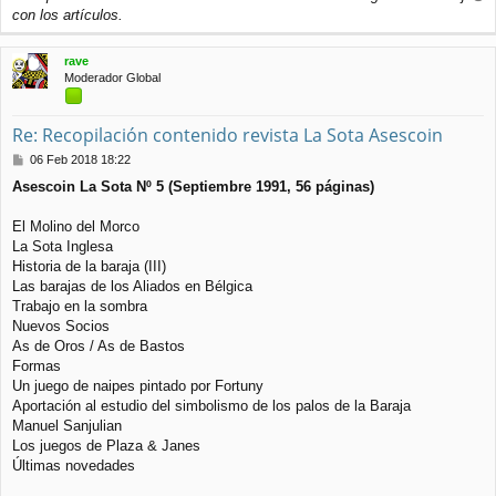
r
con los artículos.
r
i
rave
b
Moderador Global
a
Re: Recopilación contenido revista La Sota Asescoin
M
06 Feb 2018 18:22
e
Asescoin La Sota Nº 5 (Septiembre 1991, 56 páginas)
n
s
a
El Molino del Morco
j
La Sota Inglesa
e
Historia de la baraja (III)
Las barajas de los Aliados en Bélgica
Trabajo en la sombra
Nuevos Socios
As de Oros / As de Bastos
Formas
Un juego de naipes pintado por Fortuny
Aportación al estudio del simbolismo de los palos de la Baraja
Manuel Sanjulian
Los juegos de Plaza & Janes
Últimas novedades