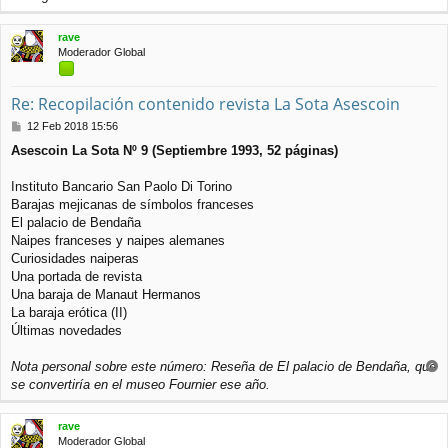
r
i
rave
b
Moderador Global
a
Re: Recopilación contenido revista La Sota Asescoin
M
12 Feb 2018 15:56
e
Asescoin La Sota Nº 9 (Septiembre 1993, 52 páginas)
n
s
a
Instituto Bancario San Paolo Di Torino
j
Barajas mejicanas de símbolos franceses
e
El palacio de Bendaña
Naipes franceses y naipes alemanes
Curiosidades naiperas
Una portada de revista
Una baraja de Manaut Hermanos
La baraja erótica (II)
Últimas novedades
Nota personal sobre este número: Reseña de El palacio de Bendaña, que
r
se convertiría en el museo Fournier ese año.
r
i
rave
b
Moderador Global
a