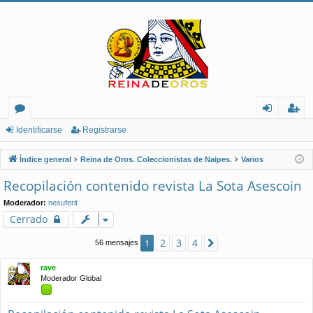
or
de
eg
Identificarse
Registrarse
os
nt
ist
Índice general
Reina de Oros. Coleccionistas de Naipes.
Varios
ifi
ra
Recopilación contenido revista La Sota Asescoin
ca
rs
Moderador:
nesuferit
rs
e
Cerrado
e
2
3
4
1
Siguiente
56 mensajes
rave
Moderador Global