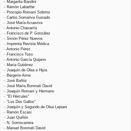
·· Margarita Bandini
·· Ramón Labarthe
·· Procopio Romaní Sobrino
·· Carlos Somariva Guisado
·· José María Acuaviva
·· Antonio Chavarría
·· Francisco de P. González
·· Simón Pérez Nuevos
·· Imprenta Revista Médica
·· Antonio Pérez
·· Francisco Toso
·· Antonio García Quijano
·· María Gutiérrez
·· Joaquín de Olea e Hijos
·· Bergeríe Aime
·· José Bañóz
·· José María Bonmatí David
·· Joaquín Romaní y Hermano
·· "El Hércules"
·· "Los Dos Gallos"
·· Joaquín y Segundo de Olea Lepiani
·· Ramón Escasi
·· Juan Quiñón
·· N. Somocarrera
·· Manuel Bonmatí David