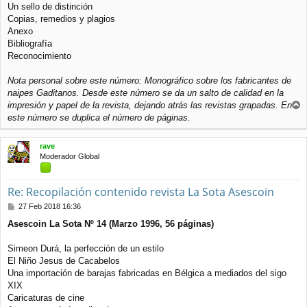
Un sello de distinción
Copias, remedios y plagios
Anexo
Bibliografía
Reconocimiento
Nota personal sobre este número: Monográfico sobre los fabricantes de
naipes Gaditanos. Desde este número se da un salto de calidad en la
impresión y papel de la revista, dejando atrás las revistas grapadas. En
r
este número se duplica el número de páginas.
r
i
rave
b
Moderador Global
a
Re: Recopilación contenido revista La Sota Asescoin
M
27 Feb 2018 16:36
e
Asescoin La Sota Nº 14 (Marzo 1996, 56 páginas)
n
s
a
Simeon Durá, la perfección de un estilo
j
El Niño Jesus de Cacabelos
e
Una importación de barajas fabricadas en Bélgica a mediados del sigo
XIX
Caricaturas de cine