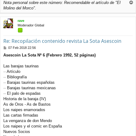
Nota personal sobre este número: Recomendable el artículo de "El
r
Molino del Morco".
r
i
rave
b
Moderador Global
a
Re: Recopilación contenido revista La Sota Asescoin
M
07 Feb 2018 22:56
e
Asescoin La Sota Nº 6 (Febrero 1992, 52 páginas)
n
s
a
Las barajas taurinas
j
·· Artículo
e
·· Bibliografía
·· Barajas taurinas españolas
·· Barajas taurinas mexicanas
·· El palo de espadas
Historia de la baraja (IV)
As de Oros - As de Bastos
Los naipes enamorados
Las cartas firmadas
La venganza de don Mendo
Los naipes y el comic en España
Nuevos Socios