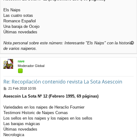
n
s
a
Els Naips
j
Las cuatro sotas
e
Romance Español
Una baraja de Ocejo
Últimas novedades
Nota personal sobre este número: Interesante "Els Naips" con la historia
r
de varios naiperos.
r
i
rave
b
Moderador Global
a
Re: Recopilación contenido revista La Sota Asescoin
M
21 Feb 2018 10:55
e
Asescoin La Sota Nº 12 (Febrero 1995, 69 páginas)
n
s
a
Variedades en los naipes de Heraclio Fournier
j
Testimoni Historic de Naipes Comas
e
Los sellos en los naipes y los naipes en los sellos
Las barajas mágicas
Últimas novedades
Necrologica