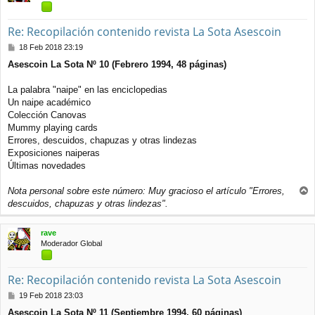
Re: Recopilación contenido revista La Sota Asescoin
M
18 Feb 2018 23:19
e
Asescoin La Sota Nº 10 (Febrero 1994, 48 páginas)
n
s
a
La palabra "naipe" en las enciclopedias
j
Un naipe académico
e
Colección Canovas
Mummy playing cards
Errores, descuidos, chapuzas y otras lindezas
Exposiciones naiperas
Últimas novedades
Nota personal sobre este número: Muy gracioso el artículo "Errores,
r
descuidos, chapuzas y otras lindezas".
r
i
rave
b
Moderador Global
a
Re: Recopilación contenido revista La Sota Asescoin
M
19 Feb 2018 23:03
e
Asescoin La Sota Nº 11 (Septiembre 1994, 60 páginas)