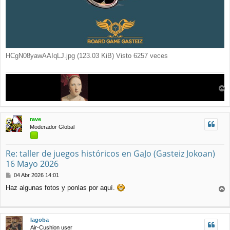
HCgN08yawAAIqLJ.jpg (123.03 KiB) Visto 6257 veces
r
r
i
rave
b
Moderador Global
a
Re: taller de juegos históricos en GaJo (Gasteiz Jokoan)
16 Mayo 2026
M
04 Abr 2026 14:01
e
Haz algunas fotos y ponlas por aquí.
n
r
s
r
a
j
i
Iagoba
e
b
Air-Cushion user