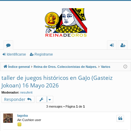
or
de
eg
Identificarse
Registrarse
os
nt
ist
Índice general
Reina de Oros. Coleccionistas de Naipes.
Varios
ifi
ra
taller de juegos históricos en GaJo (Gasteiz
ca
rs
Jokoan) 16 Mayo 2026
rs
e
Moderador:
nesuferit
Responder
e
3 mensajes • Página
1
de
1
Iagoba
Air-Cushion user