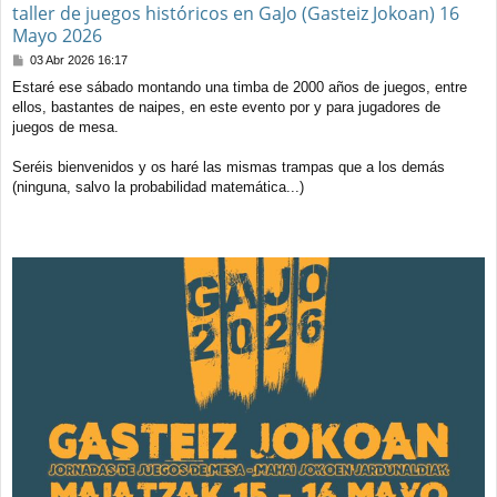
taller de juegos históricos en GaJo (Gasteiz Jokoan) 16
Mayo 2026
M
03 Abr 2026 16:17
e
Estaré ese sábado montando una timba de 2000 años de juegos, entre
n
ellos, bastantes de naipes, en este evento por y para jugadores de
s
a
juegos de mesa.
j
e
Seréis bienvenidos y os haré las mismas trampas que a los demás
(ninguna, salvo la probabilidad matemática...)