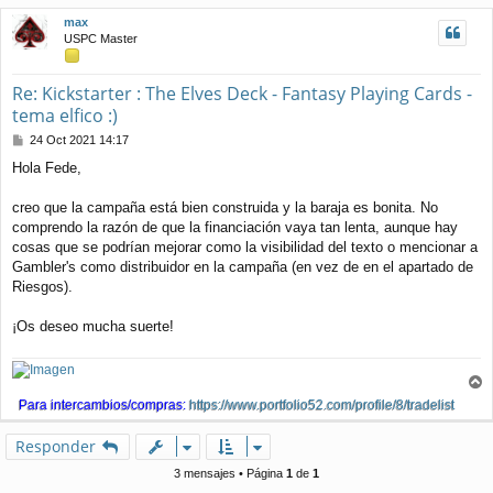
j
i
max
e
b
USPC Master
a
Re: Kickstarter : The Elves Deck - Fantasy Playing Cards -
tema elfico :)
M
24 Oct 2021 14:17
e
Hola Fede,
n
s
a
creo que la campaña está bien construida y la baraja es bonita. No
j
comprendo la razón de que la financiación vaya tan lenta, aunque hay
e
cosas que se podrían mejorar como la visibilidad del texto o mencionar a
Gambler's como distribuidor en la campaña (en vez de en el apartado de
Riesgos).
¡Os deseo mucha suerte!
r
Para intercambios/compras:
https://www.portfolio52.com/profile/8/tradelist
r
i
Responder
b
a
3 mensajes • Página
1
de
1