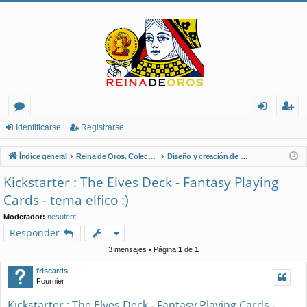
or
de
eg
Identificarse
Registrarse
os
nt
ist
Índice general
Reina de Oros. Coleccionistas de Naipes.
Diseño y creación de naipes
ifi
ra
Kickstarter : The Elves Deck - Fantasy Playing
ca
rs
Cards - tema elfico :)
rs
e
Moderador:
nesuferit
Responder
e
3 mensajes • Página
1
de
1
friscards
Fournier
Kickstarter : The Elves Deck - Fantasy Playing Cards -