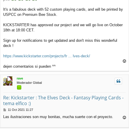
It's a fabulous deck with 52 custom playing cards, and will be printed by
USPCC on Premium Bee Stock.
KICKSTARTER has approved our project and we will go live on October
18th at 18:00 CET.
Sign up for notifications to get updated and don't miss this wonderful
deck !
https://www.kickstarter.com/projects/fr ... lves-deck/
r
dejen comentarios si pueden ^^
r
i
rave
b
Moderador Global
a
Re: Kickstarter : The Elves Deck - Fantasy Playing Cards -
tema elfico :)
M
11 Oct 2021 11:27
e
Las ilustraciones son muy bonitas, mucha suerte con el proyecto.
n
r
s
r
a