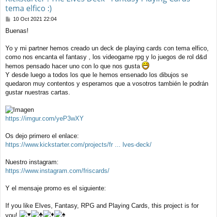
tema elfico :)
M
10 Oct 2021 22:04
e
Buenas!
n
s
a
Yo y mi partner hemos creado un deck de playing cards con tema elfico,
j
como nos encanta el fantasy , los videogame rpg y lo juegos de rol d&d
e
hemos pensado hacer uno con lo que nos gusta
Y desde luego a todos los que le hemos ensenado los dibujos se
quedaron muy contentos y esperamos que a vosotros también le podrán
gustar nuestras cartas.
https://imgur.com/yeP3wXY
Os dejo primero el enlace:
https://www.kickstarter.com/projects/fr ... lves-deck/
Nuestro instagram:
https://www.instagram.com/friscards/
Y el mensaje promo es el siguiente:
If you like Elves, Fantasy, RPG and Playing Cards, this project is for
you!