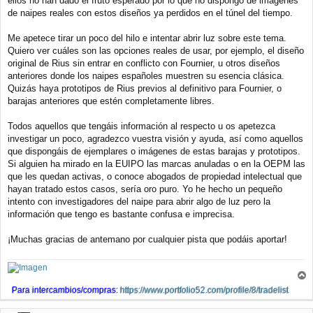
ellos no han dado el fruto esperado por lo que no dispongo de imágenes
de naipes reales con estos diseños ya perdidos en el túnel del tiempo.
Me apetece tirar un poco del hilo e intentar abrir luz sobre este tema.
Quiero ver cuáles son las opciones reales de usar, por ejemplo, el diseño
original de Rius sin entrar en conflicto con Fournier, u otros diseños
anteriores donde los naipes españoles muestren su esencia clásica.
Quizás haya prototipos de Rius previos al definitivo para Fournier, o
barajas anteriores que estén completamente libres.
Todos aquellos que tengáis información al respecto u os apetezca
investigar un poco, agradezco vuestra visión y ayuda, así como aquellos
que dispongáis de ejemplares o imágenes de estas barajas y prototipos.
Si alguien ha mirado en la EUIPO las marcas anuladas o en la OEPM las
que les quedan activas, o conoce abogados de propiedad intelectual que
hayan tratado estos casos, sería oro puro. Yo he hecho un pequeño
intento con investigadores del naipe para abrir algo de luz pero la
información que tengo es bastante confusa e imprecisa.
¡Muchas gracias de antemano por cualquier pista que podáis aportar!
r
Para intercambios/compras:
https://www.portfolio52.com/profile/8/tradelist
r
i