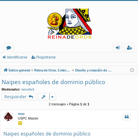
or
de
eg
Identificarse
Registrarse
os
nt
ist
Índice general
Reina de Oros. Coleccionistas de Naipes.
Diseño y creación de naipes
ifi
ra
Naipes españoles de dominio público
ca
rs
Moderador:
nesuferit
rs
e
Responder
e
2 mensajes • Página
1
de
1
max
USPC Master
Naipes españoles de dominio público