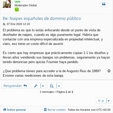
rave
b
Moderador Global
a
Re: Naipes españoles de dominio público
M
07 Ene 2026 12:18
e
El problema es que lo estás enfocando desde un punto de vista de
n
diseñador de naipes, cuando es algo puramente legal. Habría que
s
a
contactar con una empresa especializada en propiedad intelectual, y
j
claro, eso tiene un coste difícil de asumir.
e
Es cierto que hay empresas que prácticamente copian 1:1 los diseños y
llevan años vendiendo sus barajas sin problemas, seguramente ya hayan
tenido denuncias pero quizás Fournier haya perdido.
¿Que problema tienes para acceder a la de Augusto Rius de 1889?
r
Existen varias reediciones de esta baraja.
r
i
Responder
b
a
2 mensajes • Página
1
de
1
Ir a
Índice general
Borrar cookies
Todos los horarios son
UTC+02:00