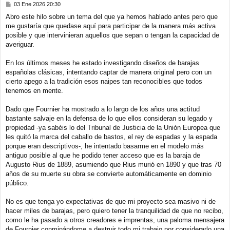
M
03 Ene 2026 20:30
e
Abro este hilo sobre un tema del que ya hemos hablado antes pero que
n
me gustaría que quedase aquí para participar de la manera más activa
s
a
posible y que intervinieran aquellos que sepan o tengan la capacidad de
j
averiguar.
e
En los últimos meses he estado investigando diseños de barajas
españolas clásicas, intentando captar de manera original pero con un
cierto apego a la tradición esos naipes tan reconocibles que todos
tenemos en mente.
Dado que Fournier ha mostrado a lo largo de los años una actitud
bastante salvaje en la defensa de lo que ellos consideran su legado y
propiedad -ya sabéis lo del Tribunal de Justicia de la Unión Europea que
les quitó la marca del caballo de bastos, el rey de espadas y la espada
porque eran descriptivos-, he intentado basarme en el modelo más
antiguo posible al que he podido tener acceso que es la baraja de
Augusto Rius de 1889, asumiendo que Rius murió en 1890 y que tras 70
años de su muerte su obra se convierte automáticamente en dominio
público.
No es que tenga yo expectativas de que mi proyecto sea masivo ni de
hacer miles de barajas, pero quiero tener la tranquilidad de que no recibo,
como le ha pasado a otros creadores e imprentas, una paloma mensajera
de Fournier conminándome a destruir todo mi trabajo por considerarlo una