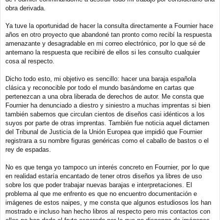
obra derivada.
Ya tuve la oportunidad de hacer la consulta directamente a Fournier hace
años en otro proyecto que abandoné tan pronto como recibí la respuesta
amenazante y desagradable en mi correo electrónico, por lo que sé de
antemano la respuesta que recibiré de ellos si les consulto cualquier
cosa al respecto.
Dicho todo esto, mi objetivo es sencillo: hacer una baraja española
clásica y reconocible por todo el mundo basándome en cartas que
pertenezcan a una obra liberada de derechos de autor. Me consta que
Fournier ha denunciado a diestro y siniestro a muchas imprentas si bien
también sabemos que circulan cientos de diseños casi idénticos a los
suyos por parte de otras imprentas. También fue noticia aquel dictamen
del Tribunal de Justicia de la Unión Europea que impidió que Fournier
registrara a su nombre figuras genéricas como el caballo de bastos o el
rey de espadas.
No es que tenga yo tampoco un interés concreto en Fournier, por lo que
en realidad estaría encantado de tener otros diseños ya libres de uso
sobre los que poder trabajar nuevas barajas e interpretaciones. El
problema al que me enfrento es que no encuentro documentación e
imágenes de estos naipes, y me consta que algunos estudiosos los han
mostrado e incluso han hecho libros al respecto pero mis contactos con