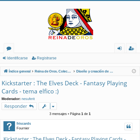
or
de
eg
Identificarse
Registrarse
os
nt
ist
Índice general
Reina de Oros. Coleccionistas de Naipes.
Diseño y creación de naipes
ifi
ra
Kickstarter : The Elves Deck - Fantasy Playing
ca
rs
Cards - tema elfico :)
rs
e
Moderador:
nesuferit
Responder
e
3 mensajes • Página
1
de
1
friscards
Fournier
Kickstarter : The Elves Deck - Fantasy Playing Cards -