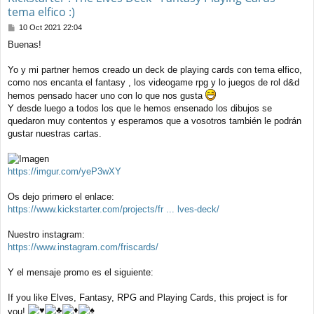
tema elfico :)
M
10 Oct 2021 22:04
e
Buenas!
n
s
a
Yo y mi partner hemos creado un deck de playing cards con tema elfico,
j
como nos encanta el fantasy , los videogame rpg y lo juegos de rol d&d
e
hemos pensado hacer uno con lo que nos gusta
Y desde luego a todos los que le hemos ensenado los dibujos se
quedaron muy contentos y esperamos que a vosotros también le podrán
gustar nuestras cartas.
https://imgur.com/yeP3wXY
Os dejo primero el enlace:
https://www.kickstarter.com/projects/fr ... lves-deck/
Nuestro instagram:
https://www.instagram.com/friscards/
Y el mensaje promo es el siguiente:
If you like Elves, Fantasy, RPG and Playing Cards, this project is for
you!