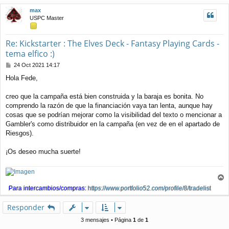
j
i
max
e
b
USPC Master
a
Re: Kickstarter : The Elves Deck - Fantasy Playing Cards -
tema elfico :)
M
24 Oct 2021 14:17
e
Hola Fede,
n
s
a
creo que la campaña está bien construida y la baraja es bonita. No
j
comprendo la razón de que la financiación vaya tan lenta, aunque hay
e
cosas que se podrían mejorar como la visibilidad del texto o mencionar a
Gambler's como distribuidor en la campaña (en vez de en el apartado de
Riesgos).
¡Os deseo mucha suerte!
r
Para intercambios/compras:
https://www.portfolio52.com/profile/8/tradelist
r
i
Responder
b
a
3 mensajes • Página
1
de
1