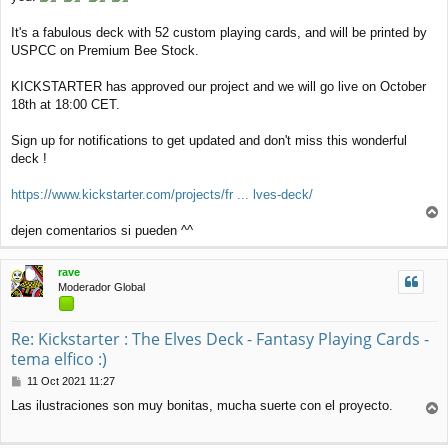
It's a fabulous deck with 52 custom playing cards, and will be printed by
USPCC on Premium Bee Stock.
KICKSTARTER has approved our project and we will go live on October
18th at 18:00 CET.
Sign up for notifications to get updated and don't miss this wonderful
deck !
https://www.kickstarter.com/projects/fr ... lves-deck/
r
dejen comentarios si pueden ^^
r
i
rave
b
Moderador Global
a
Re: Kickstarter : The Elves Deck - Fantasy Playing Cards -
tema elfico :)
M
11 Oct 2021 11:27
e
Las ilustraciones son muy bonitas, mucha suerte con el proyecto.
n
r
s
r
a