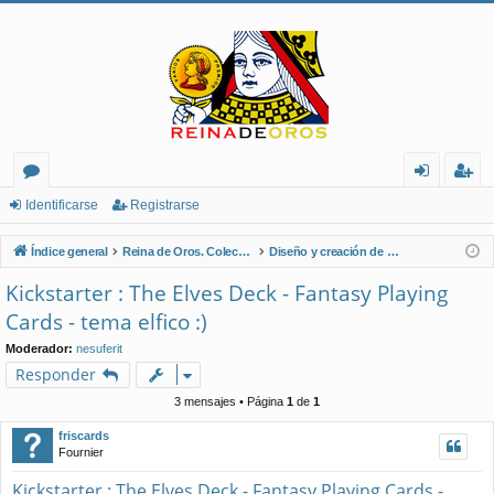
or
de
eg
Identificarse
Registrarse
os
nt
ist
Índice general
Reina de Oros. Coleccionistas de Naipes.
Diseño y creación de naipes
ifi
ra
Kickstarter : The Elves Deck - Fantasy Playing
ca
rs
Cards - tema elfico :)
rs
e
Moderador:
nesuferit
Responder
e
3 mensajes • Página
1
de
1
friscards
Fournier
Kickstarter : The Elves Deck - Fantasy Playing Cards -