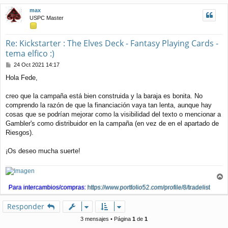
j
i
max
e
b
USPC Master
a
Re: Kickstarter : The Elves Deck - Fantasy Playing Cards -
tema elfico :)
M
24 Oct 2021 14:17
e
Hola Fede,
n
s
a
creo que la campaña está bien construida y la baraja es bonita. No
j
comprendo la razón de que la financiación vaya tan lenta, aunque hay
e
cosas que se podrían mejorar como la visibilidad del texto o mencionar a
Gambler's como distribuidor en la campaña (en vez de en el apartado de
Riesgos).
¡Os deseo mucha suerte!
r
Para intercambios/compras:
https://www.portfolio52.com/profile/8/tradelist
r
i
Responder
b
a
3 mensajes • Página
1
de
1