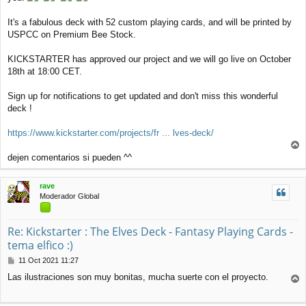
It's a fabulous deck with 52 custom playing cards, and will be printed by
USPCC on Premium Bee Stock.
KICKSTARTER has approved our project and we will go live on October
18th at 18:00 CET.
Sign up for notifications to get updated and don't miss this wonderful
deck !
https://www.kickstarter.com/projects/fr ... lves-deck/
r
dejen comentarios si pueden ^^
r
i
rave
b
Moderador Global
a
Re: Kickstarter : The Elves Deck - Fantasy Playing Cards -
tema elfico :)
M
11 Oct 2021 11:27
e
Las ilustraciones son muy bonitas, mucha suerte con el proyecto.
n
r
s
r
a