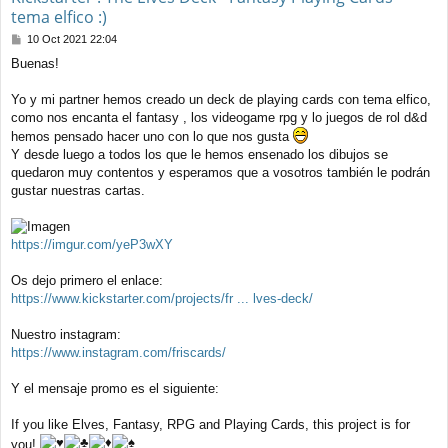
tema elfico :)
M
10 Oct 2021 22:04
e
Buenas!
n
s
a
Yo y mi partner hemos creado un deck de playing cards con tema elfico,
j
como nos encanta el fantasy , los videogame rpg y lo juegos de rol d&d
e
hemos pensado hacer uno con lo que nos gusta
Y desde luego a todos los que le hemos ensenado los dibujos se
quedaron muy contentos y esperamos que a vosotros también le podrán
gustar nuestras cartas.
https://imgur.com/yeP3wXY
Os dejo primero el enlace:
https://www.kickstarter.com/projects/fr ... lves-deck/
Nuestro instagram:
https://www.instagram.com/friscards/
Y el mensaje promo es el siguiente:
If you like Elves, Fantasy, RPG and Playing Cards, this project is for
you!