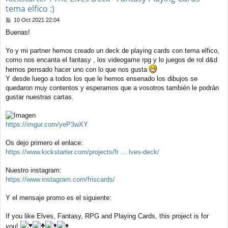
tema elfico :)
M
10 Oct 2021 22:04
e
Buenas!
n
s
a
Yo y mi partner hemos creado un deck de playing cards con tema elfico,
j
como nos encanta el fantasy , los videogame rpg y lo juegos de rol d&d
e
hemos pensado hacer uno con lo que nos gusta
Y desde luego a todos los que le hemos ensenado los dibujos se
quedaron muy contentos y esperamos que a vosotros también le podrán
gustar nuestras cartas.
https://imgur.com/yeP3wXY
Os dejo primero el enlace:
https://www.kickstarter.com/projects/fr ... lves-deck/
Nuestro instagram:
https://www.instagram.com/friscards/
Y el mensaje promo es el siguiente:
If you like Elves, Fantasy, RPG and Playing Cards, this project is for
you!