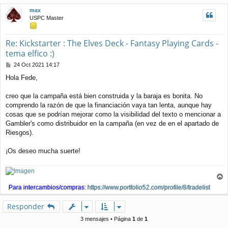
j
i
max
e
b
USPC Master
a
Re: Kickstarter : The Elves Deck - Fantasy Playing Cards -
tema elfico :)
M
24 Oct 2021 14:17
e
Hola Fede,
n
s
a
creo que la campaña está bien construida y la baraja es bonita. No
j
comprendo la razón de que la financiación vaya tan lenta, aunque hay
e
cosas que se podrían mejorar como la visibilidad del texto o mencionar a
Gambler's como distribuidor en la campaña (en vez de en el apartado de
Riesgos).
¡Os deseo mucha suerte!
r
Para intercambios/compras:
https://www.portfolio52.com/profile/8/tradelist
r
i
Responder
b
a
3 mensajes • Página
1
de
1