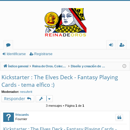
or
de
eg
Identificarse
Registrarse
os
nt
ist
Índice general
Reina de Oros. Coleccionistas de Naipes.
Diseño y creación de naipes
ifi
ra
Kickstarter : The Elves Deck - Fantasy Playing
ca
rs
Cards - tema elfico :)
rs
e
Moderador:
nesuferit
Responder
e
3 mensajes • Página
1
de
1
friscards
Fournier
Kickstarter : The Elves Deck - Fantasy Playing Cards -