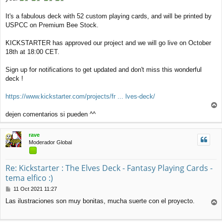
It's a fabulous deck with 52 custom playing cards, and will be printed by
USPCC on Premium Bee Stock.
KICKSTARTER has approved our project and we will go live on October
18th at 18:00 CET.
Sign up for notifications to get updated and don't miss this wonderful
deck !
https://www.kickstarter.com/projects/fr ... lves-deck/
r
dejen comentarios si pueden ^^
r
i
rave
b
Moderador Global
a
Re: Kickstarter : The Elves Deck - Fantasy Playing Cards -
tema elfico :)
M
11 Oct 2021 11:27
e
Las ilustraciones son muy bonitas, mucha suerte con el proyecto.
n
r
s
r
a