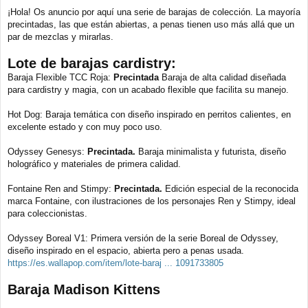
e
¡Hola! Os anuncio por aquí una serie de barajas de colección. La mayoría
n
precintadas, las que están abiertas, a penas tienen uso más allá que un
s
a
par de mezclas y mirarlas.
j
e
Lote de barajas cardistry:
Baraja Flexible TCC Roja:
Precintada
Baraja de alta calidad diseñada
para cardistry y magia, con un acabado flexible que facilita su manejo.
Hot Dog: Baraja temática con diseño inspirado en perritos calientes, en
excelente estado y con muy poco uso.
Odyssey Genesys:
Precintada.
Baraja minimalista y futurista, diseño
holográfico y materiales de primera calidad.
Fontaine Ren and Stimpy:
Precintada.
Edición especial de la reconocida
marca Fontaine, con ilustraciones de los personajes Ren y Stimpy, ideal
para coleccionistas.
Odyssey Boreal V1: Primera versión de la serie Boreal de Odyssey,
diseño inspirado en el espacio, abierta pero a penas usada.
https://es.wallapop.com/item/lote-baraj ... 1091733805
Baraja Madison Kittens