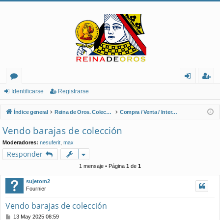
or
de
eg
Identificarse
Registrarse
os
nt
ist
Índice general
Reina de Oros. Coleccionistas de Naipes.
Compra / Venta / Intercambio
ifi
ra
Vendo barajas de colección
ca
rs
Moderadores:
nesuferit
,
max
rs
e
Responder
e
1 mensaje • Página
1
de
1
sujetom2
Fournier
Vendo barajas de colección
M
13 May 2025 08:59