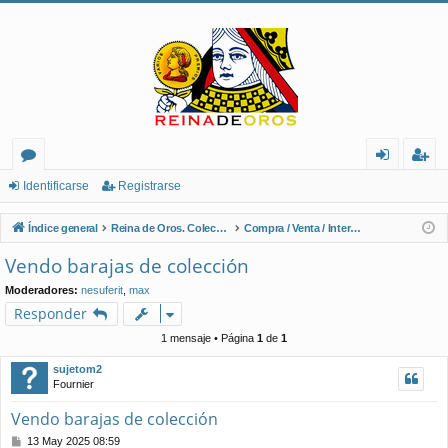
or
de
eg
Identificarse
Registrarse
os
nt
ist
Índice general
Reina de Oros. Coleccionistas de Naipes.
Compra / Venta / Intercambio
ifi
ra
Vendo barajas de colección
ca
rs
Moderadores:
nesuferit
,
max
rs
e
Responder
e
1 mensaje • Página
1
de
1
sujetom2
Fournier
Vendo barajas de colección
M
13 May 2025 08:59