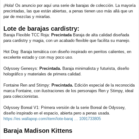
e
¡Hola! Os anuncio por aquí una serie de barajas de colección. La mayoría
n
precintadas, las que están abiertas, a penas tienen uso más allá que un
s
a
par de mezclas y mirarlas.
j
e
Lote de barajas cardistry:
Baraja Flexible TCC Roja:
Precintada
Baraja de alta calidad diseñada
para cardistry y magia, con un acabado flexible que facilita su manejo.
Hot Dog: Baraja temática con diseño inspirado en perritos calientes, en
excelente estado y con muy poco uso.
Odyssey Genesys:
Precintada.
Baraja minimalista y futurista, diseño
holográfico y materiales de primera calidad.
Fontaine Ren and Stimpy:
Precintada.
Edición especial de la reconocida
marca Fontaine, con ilustraciones de los personajes Ren y Stimpy, ideal
para coleccionistas.
Odyssey Boreal V1: Primera versión de la serie Boreal de Odyssey,
diseño inspirado en el espacio, abierta pero a penas usada.
https://es.wallapop.com/item/lote-baraj ... 1091733805
Baraja Madison Kittens