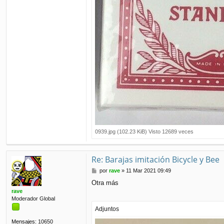
0939.jpg (102.23 KiB) Visto 12689 veces
Re: Barajas imitación Bicycle y Bee
M
por
rave
»
11 Mar 2021 09:49
e
Otra más
n
rave
s
Moderador Global
a
j
Adjuntos
e
Mensajes:
10650