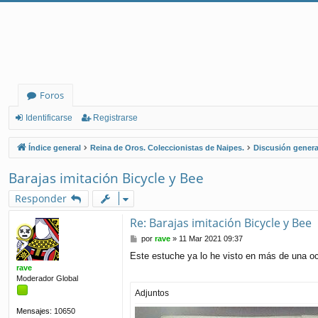
Foros
Identificarse
Registrarse
Índice general
Reina de Oros. Coleccionistas de Naipes.
Discusión genera
Barajas imitación Bicycle y Bee
Responder
Re: Barajas imitación Bicycle y Bee
M
por
rave
»
11 Mar 2021 09:37
e
Este estuche ya lo he visto en más de una o
n
rave
s
Moderador Global
a
j
Adjuntos
e
Mensajes:
10650