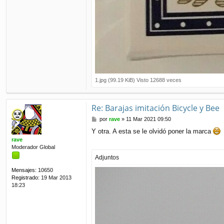
1.jpg (99.19 KiB) Visto 12688 veces
Re: Barajas imitación Bicycle y Bee
M
por
rave
»
11 Mar 2021 09:50
e
Y otra. A esta se le olvidó poner la marca
n
rave
s
Moderador Global
a
j
Adjuntos
e
Mensajes:
10650
Registrado:
19 Mar 2013
18:23