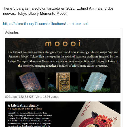
a
j
Tiene 3 barajas, la edición lanzada en 2023: Extinct Animals, y dos
e
nuevas: Tokyo Blue y Memento Moooi.
https://store.theory11.com/collections/ ... oi-box-set
Adjuntos
0021.jpg (152.33 KiB) Visto 1324 veces