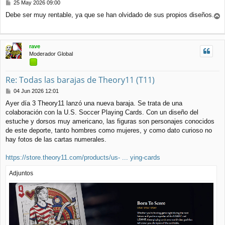
M
25 May 2026 09:00
e
Debe ser muy rentable, ya que se han olvidado de sus propios diseños.
n
r
s
r
a
j
i
rave
e
b
Moderador Global
a
Re: Todas las barajas de Theory11 (T11)
M
04 Jun 2026 12:01
e
Ayer día 3 Theory11 lanzó una nueva baraja. Se trata de una
n
colaboración con la U.S. Soccer Playing Cards. Con un diseño del
s
a
estuche y dorsos muy americano, las figuras son personajes conocidos
j
de este deporte, tanto hombres como mujeres, y como dato curioso no
e
hay fotos de las cartas numerales.
https://store.theory11.com/products/us- ... ying-cards
Adjuntos