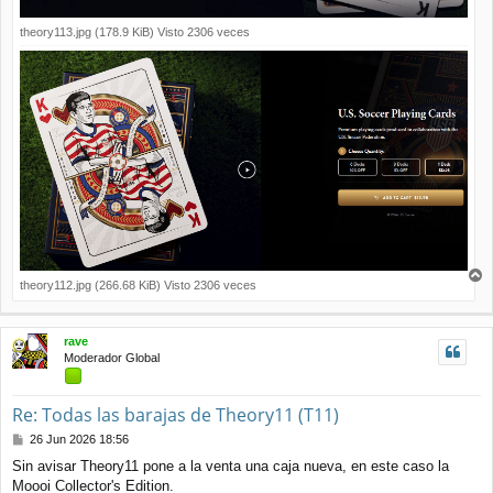
theory113.jpg (178.9 KiB) Visto 2306 veces
theory112.jpg (266.68 KiB) Visto 2306 veces
r
r
i
rave
b
Moderador Global
a
Re: Todas las barajas de Theory11 (T11)
M
26 Jun 2026 18:56
e
Sin avisar Theory11 pone a la venta una caja nueva, en este caso la
n
Moooi Collector's Edition.
s