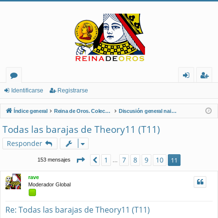
or
de
eg
Identificarse
Registrarse
os
nt
ist
Índice general
Reina de Oros. Coleccionistas de Naipes.
Discusión general naipes
ifi
ra
Todas las barajas de Theory11 (T11)
ca
rs
Responder
rs
e
Página
11
de
11
1
7
8
9
10
Anterior
11
153 mensajes
…
e
rave
Moderador Global
Re: Todas las barajas de Theory11 (T11)