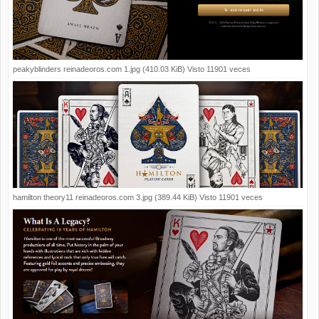
peakyblinders reinadeoros.com 1.jpg (410.03 KiB) Visto 11901 veces
hamilton theory11 reinadeoros.com 3.jpg (389.44 KiB) Visto 11901 veces