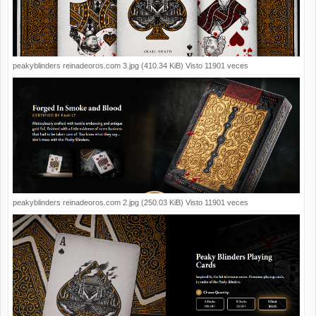
peakyblinders reinadeoros.com 3.jpg (410.34 KiB) Visto 11901 veces
peakyblinders reinadeoros.com 2.jpg (250.03 KiB) Visto 11901 veces