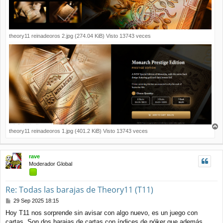
theory11 reinadeoros 2.jpg (274.04 KiB) Visto 13743 veces
theory11 reinadeoros 1.jpg (401.2 KiB) Visto 13743 veces
r
r
i
rave
b
Moderador Global
a
Re: Todas las barajas de Theory11 (T11)
M
29 Sep 2025 18:15
e
Hoy T11 nos sorprende sin avisar con algo nuevo, es un juego con
n
cartas. Son dos barajas de cartas con índices de póker que además
s