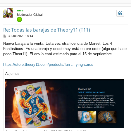
r
i
rave
b
Moderador Global
a
Re: Todas las barajas de Theory11 (T11)
M
30 Jul 2025 18:14
e
Nueva baraja a la venta. Esta vez otra licencia de Marvel, Los 4
n
Fantásticos. Es una baraja y desde hoy está en pre-order (algo que hace
s
a
poco Theor11). El envío está estimado para el 15 de septiembre.
j
e
https://store.theory11.com/products/fan ... ying-cards
Adjuntos