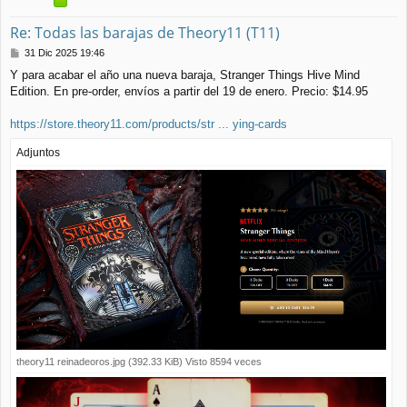
Re: Todas las barajas de Theory11 (T11)
M
31 Dic 2025 19:46
e
Y para acabar el año una nueva baraja, Stranger Things Hive Mind
n
Edition. En pre-order, envíos a partir del 19 de enero. Precio: $14.95
s
a
j
https://store.theory11.com/products/str ... ying-cards
e
Adjuntos
theory11 reinadeoros.jpg (392.33 KiB) Visto 8594 veces