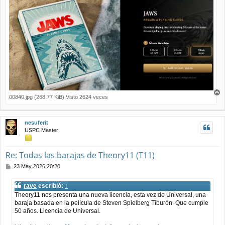
00840.jpg (268.77 KiB) Visto 2624 veces
r
r
i
nesuferit
b
USPC Master
a
Re: Todas las barajas de Theory11 (T11)
M
23 May 2026 20:20
e
n
rave
escribió:
↑
s
Theory11 nos presenta una nueva licencia, esta vez de Universal, una
a
baraja basada en la película de Steven Spielberg Tiburón. Que cumple
j
50 años. Licencia de Universal.
e