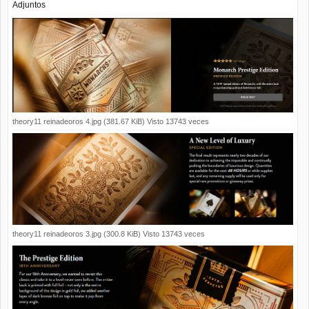
Adjuntos
theory11 reinadeoros 4.jpg (381.67 KiB) Visto 13743 veces
theory11 reinadeoros 3.jpg (300.8 KiB) Visto 13743 veces