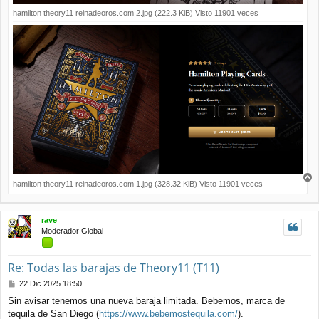
hamilton theory11 reinadeoros.com 2.jpg (222.3 KiB) Visto 11901 veces
hamilton theory11 reinadeoros.com 1.jpg (328.32 KiB) Visto 11901 veces
r
r
i
rave
b
Moderador Global
a
Re: Todas las barajas de Theory11 (T11)
M
22 Dic 2025 18:50
e
Sin avisar tenemos una nueva baraja limitada. Bebemos, marca de
n
tequila de San Diego (
https://www.bebemostequila.com/
).
s