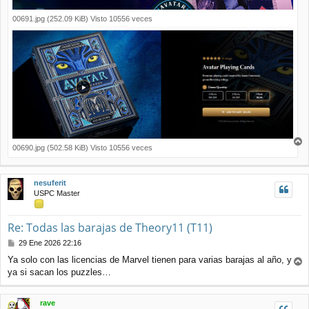
00691.jpg (252.09 KiB) Visto 10556 veces
00690.jpg (502.58 KiB) Visto 10556 veces
r
r
i
nesuferit
b
USPC Master
a
Re: Todas las barajas de Theory11 (T11)
M
29 Ene 2026 22:16
e
Ya solo con las licencias de Marvel tienen para varias barajas al año, y
n
ya si sacan los puzzles…
r
s
r
a
j
i
rave
e
b