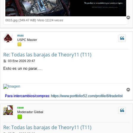
0015.jpg (349.47 KiB) Visto 11124 veces
r
r
i
max
b
USPC Master
a
Re: Todas las barajas de Theory11 (T11)
M
03 Ene 2026 20:47
e
Esto es un no parar....
n
s
a
j
e
r
Para intercambios/compras:
https://www.portfolio52.com/profile/8/tradelist
r
i
rave
b
Moderador Global
a
Re: Todas las barajas de Theory11 (T11)