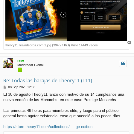
theory11 reaindeoros.com 1.jpg (394.27 KiB) Visto 14449 veces
r
r
i
rave
b
Moderador Global
a
Re: Todas las barajas de Theory11 (T11)
M
08 Sep 2025 12:33
e
El 30 de agosto Theory11 lanzó con motivo de su 14 cumpleaños una
n
nueva versión de las Monarchs, en este caso Prestige Monarchs.
s
a
j
Las primeras 48 horas para miembros elite, y luego para el público
e
general hasta agotar existencia, cosa que sucedió a los pocos días.
https://store.theory11.com/collections/ ... ge-edition