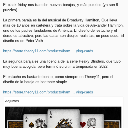
e
El black friday nos trae dos nuevas barajas, y más puzzles (ya son 9
n
puzzles).
s
a
j
La primera baraja es la del musical de Broadway Hamilton, Que lleva
e
más de 10 años en cartelera y trata sobre la vida de Alexander Hamilton,
uno de los padres fundadores de América. El diseño del estuche y el
dorso es atractivo, pero las caras son dibujos realistas, un poco soso. El
diseño es de Peter Voth.
https://store.theory11.com/products/ham ... ying-cards
La segunda baraja es una licencia de la serie Peaky Blinders, que tuvo
muy buena acogida, pero terminó su ultima temporada en 2022.
El estucho es bastante bonito, como siempre en Theory11, pero el
diseño de la baraja es bastante simple.
https://store.theory11.com/products/ham ... ying-cards
Adjuntos