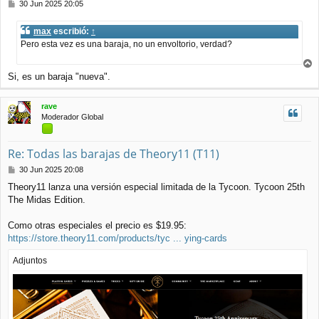
M
30 Jun 2025 20:05
e
n
max
escribió:
↑
s
Pero esta vez es una baraja, no un envoltorio, verdad?
a
j
e
r
Si, es un baraja "nueva".
r
i
rave
b
Moderador Global
a
Re: Todas las barajas de Theory11 (T11)
M
30 Jun 2025 20:08
e
Theory11 lanza una versión especial limitada de la Tycoon. Tycoon 25th
n
The Midas Edition.
s
a
j
Como otras especiales el precio es $19.95:
e
https://store.theory11.com/products/tyc ... ying-cards
Adjuntos