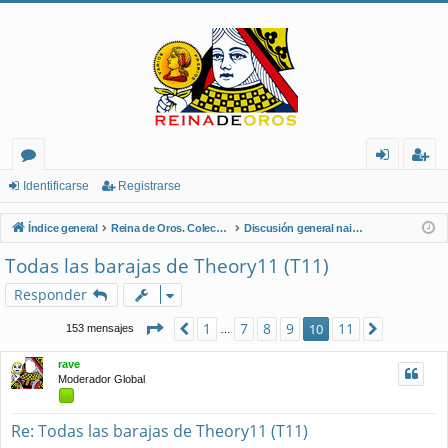
or
de
eg
Identificarse
Registrarse
os
nt
ist
Índice general
Reina de Oros. Coleccionistas de Naipes.
Discusión general naipes
ifi
ra
Todas las barajas de Theory11 (T11)
ca
rs
Responder
rs
e
Página
10
de
11
1
7
8
9
11
Anterior
10
Siguient
153 mensajes
…
e
rave
Moderador Global
Re: Todas las barajas de Theory11 (T11)