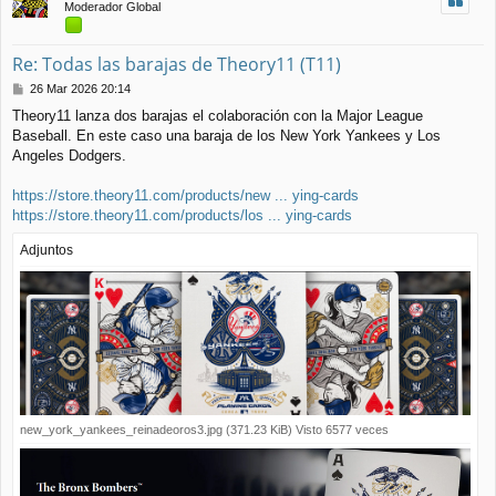
Moderador Global
a
Re: Todas las barajas de Theory11 (T11)
M
26 Mar 2026 20:14
e
Theory11 lanza dos barajas el colaboración con la Major League
n
Baseball. En este caso una baraja de los New York Yankees y Los
s
a
Angeles Dodgers.
j
e
https://store.theory11.com/products/new ... ying-cards
https://store.theory11.com/products/los ... ying-cards
Adjuntos
new_york_yankees_reinadeoros3.jpg (371.23 KiB) Visto 6577 veces