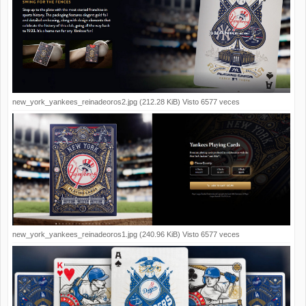
new_york_yankees_reinadeoros2.jpg (212.28 KiB) Visto 6577 veces
new_york_yankees_reinadeoros1.jpg (240.96 KiB) Visto 6577 veces