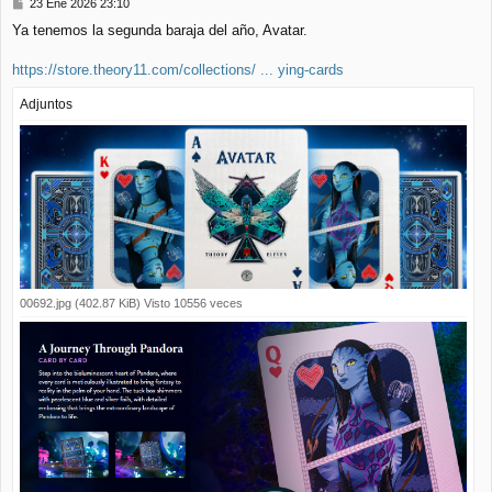
M
23 Ene 2026 23:10
e
Ya tenemos la segunda baraja del año, Avatar.
n
s
a
https://store.theory11.com/collections/ ... ying-cards
j
e
Adjuntos
00692.jpg (402.87 KiB) Visto 10556 veces