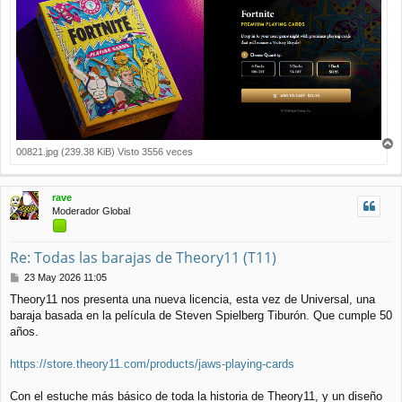
00821.jpg (239.38 KiB) Visto 3556 veces
r
r
i
rave
b
Moderador Global
a
Re: Todas las barajas de Theory11 (T11)
M
23 May 2026 11:05
e
Theory11 nos presenta una nueva licencia, esta vez de Universal, una
n
baraja basada en la película de Steven Spielberg Tiburón. Que cumple 50
s
a
años.
j
e
https://store.theory11.com/products/jaws-playing-cards
Con el estuche más básico de toda la historia de Theory11, y un diseño