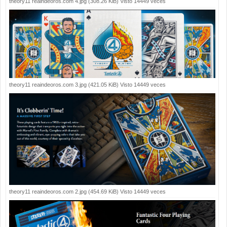
theory11 reaindeoros.com 4.jpg (308.26 KiB) Visto 14449 veces
theory11 reaindeoros.com 3.jpg (421.05 KiB) Visto 14449 veces
theory11 reaindeoros.com 2.jpg (454.69 KiB) Visto 14449 veces