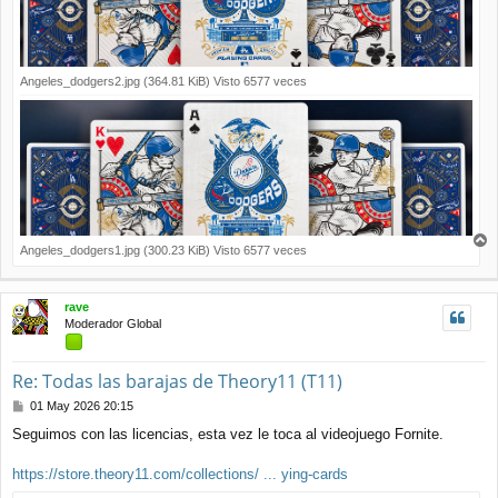
Angeles_dodgers2.jpg (364.81 KiB) Visto 6577 veces
Angeles_dodgers1.jpg (300.23 KiB) Visto 6577 veces
r
r
i
rave
b
Moderador Global
a
Re: Todas las barajas de Theory11 (T11)
M
01 May 2026 20:15
e
Seguimos con las licencias, esta vez le toca al videojuego Fornite.
n
s
a
https://store.theory11.com/collections/ ... ying-cards
j