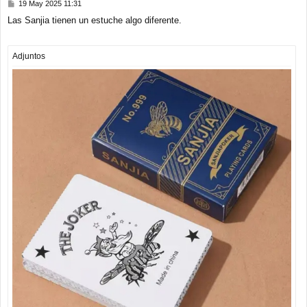
M
19 May 2025 11:31
e
Las Sanjia tienen un estuche algo diferente.
n
s
a
j
Adjuntos
e