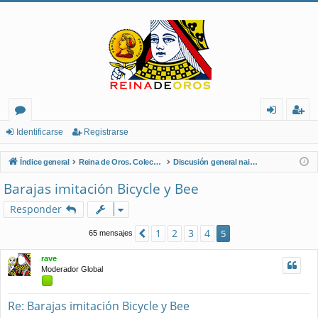
or
de
eg
Identificarse
Registrarse
os
nt
ist
Índice general
Reina de Oros. Coleccionistas de Naipes.
Discusión general naipes
ifi
ra
Barajas imitación Bicycle y Bee
ca
rs
Responder
rs
e
1
2
3
4
Anterior
5
65 mensajes
e
rave
Moderador Global
Re: Barajas imitación Bicycle y Bee