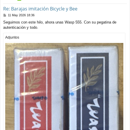
Re: Barajas imitación Bicycle y Bee
M
11 May 2026 18:36
e
Seguimos con este hilo, ahora unas Wasp 555. Con su pegatina de
n
autenticación y todo.
s
a
j
Adjuntos
e