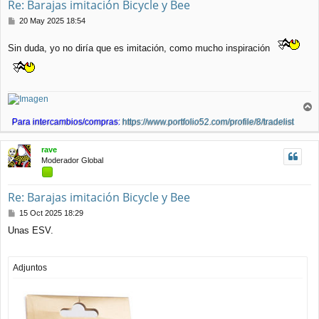
Re: Barajas imitación Bicycle y Bee
M
20 May 2025 18:54
e
n
Sin duda, yo no diría que es imitación, como mucho inspiración
s
a
j
e
r
Para intercambios/compras:
https://www.portfolio52.com/profile/8/tradelist
r
i
rave
b
Moderador Global
a
Re: Barajas imitación Bicycle y Bee
M
15 Oct 2025 18:29
e
Unas ESV.
n
s
a
j
Adjuntos
e