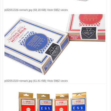
pl32051326-remark.jpg (68.18 KiB) Visto 5962 veces
pl32051323-remark.jpg (61.81 KiB) Visto 5962 veces