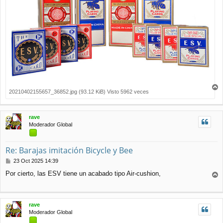
20210402155657_36852.jpg (93.12 KiB) Visto 5962 veces
r
r
i
rave
b
Moderador Global
a
Re: Barajas imitación Bicycle y Bee
M
23 Oct 2025 14:39
e
Por cierto, las ESV tiene un acabado tipo Air-cushion,
n
r
s
r
a
j
i
rave
e
b
Moderador Global
a