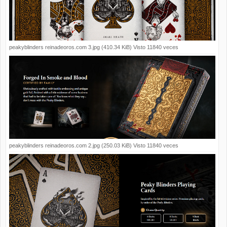
peakyblinders reinadeoros.com 3.jpg (410.34 KiB) Visto 11840 veces
peakyblinders reinadeoros.com 2.jpg (250.03 KiB) Visto 11840 veces