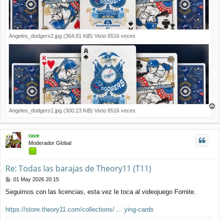
Angeles_dodgers2.jpg (364.81 KiB) Visto 6516 veces
Angeles_dodgers1.jpg (300.23 KiB) Visto 6516 veces
r
r
i
rave
b
Moderador Global
a
Re: Todas las barajas de Theory11 (T11)
M
01 May 2026 20:15
e
Seguimos con las licencias, esta vez le toca al videojuego Fornite.
n
s
a
https://store.theory11.com/collections/ ... ying-cards
j