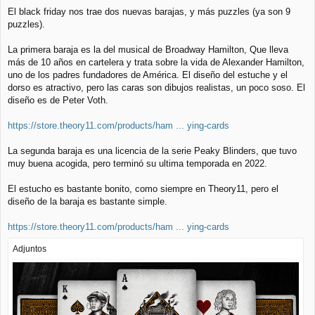
e
El black friday nos trae dos nuevas barajas, y más puzzles (ya son 9
n
puzzles).
s
a
j
La primera baraja es la del musical de Broadway Hamilton, Que lleva
e
más de 10 años en cartelera y trata sobre la vida de Alexander Hamilton,
uno de los padres fundadores de América. El diseño del estuche y el
dorso es atractivo, pero las caras son dibujos realistas, un poco soso. El
diseño es de Peter Voth.
https://store.theory11.com/products/ham ... ying-cards
La segunda baraja es una licencia de la serie Peaky Blinders, que tuvo
muy buena acogida, pero terminó su ultima temporada en 2022.
El estucho es bastante bonito, como siempre en Theory11, pero el
diseño de la baraja es bastante simple.
https://store.theory11.com/products/ham ... ying-cards
Adjuntos