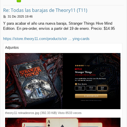
Re: Todas las barajas de Theory11 (T11)
M
31 Dic 2025 19:46
e
Y para acabar el año una nueva baraja, Stranger Things Hive Mind
n
Edition. En pre-order, envíos a partir del 19 de enero. Precio: $14.95
s
a
j
https://store.theory11.com/products/str ... ying-cards
e
Adjuntos
theory11 reinadeoros.jpg (392.33 KiB) Visto 8533 veces