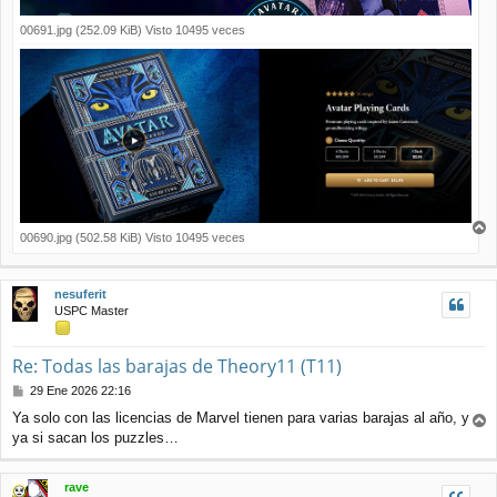
00691.jpg (252.09 KiB) Visto 10495 veces
00690.jpg (502.58 KiB) Visto 10495 veces
r
r
i
nesuferit
b
USPC Master
a
Re: Todas las barajas de Theory11 (T11)
M
29 Ene 2026 22:16
e
Ya solo con las licencias de Marvel tienen para varias barajas al año, y
n
ya si sacan los puzzles…
r
s
r
a
j
i
rave
e
b