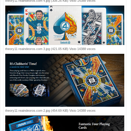
theory11 reaindeoros.com 4.jpg (308.26 KiB) Visto 14388 veces
theory11 reaindeoros.com 3.jpg (421.05 KiB) Visto 14388 veces
theory11 reaindeoros.com 2.jpg (454.69 KiB) Visto 14388 veces