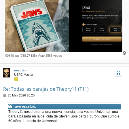
00840.jpg (268.77 KiB) Visto 2563 veces
r
r
i
nesuferit
b
USPC Master
a
Re: Todas las barajas de Theory11 (T11)
M
23 May 2026 20:20
e
n
rave
escribió:
↑
s
Theory11 nos presenta una nueva licencia, esta vez de Universal, una
a
baraja basada en la película de Steven Spielberg Tiburón. Que cumple
j
50 años. Licencia de Universal.
e