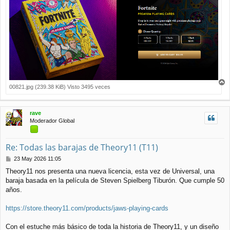
00821.jpg (239.38 KiB) Visto 3495 veces
r
r
i
rave
b
Moderador Global
a
Re: Todas las barajas de Theory11 (T11)
M
23 May 2026 11:05
e
Theory11 nos presenta una nueva licencia, esta vez de Universal, una
n
baraja basada en la película de Steven Spielberg Tiburón. Que cumple 50
s
a
años.
j
e
https://store.theory11.com/products/jaws-playing-cards
Con el estuche más básico de toda la historia de Theory11, y un diseño