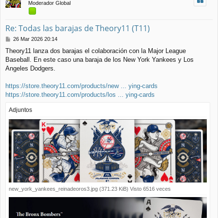
Moderador Global
a
Re: Todas las barajas de Theory11 (T11)
M
26 Mar 2026 20:14
e
Theory11 lanza dos barajas el colaboración con la Major League
n
Baseball. En este caso una baraja de los New York Yankees y Los
s
a
Angeles Dodgers.
j
e
https://store.theory11.com/products/new ... ying-cards
https://store.theory11.com/products/los ... ying-cards
Adjuntos
new_york_yankees_reinadeoros3.jpg (371.23 KiB) Visto 6516 veces