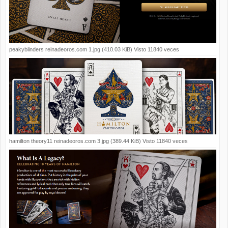
peakyblinders reinadeoros.com 1.jpg (410.03 KiB) Visto 11840 veces
hamilton theory11 reinadeoros.com 3.jpg (389.44 KiB) Visto 11840 veces