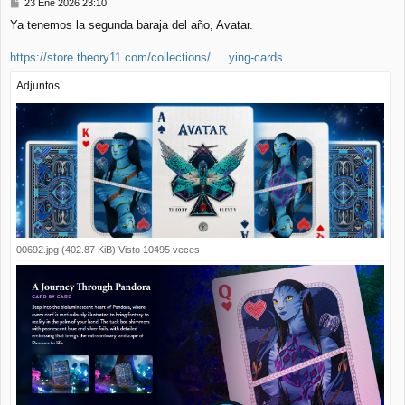
M
23 Ene 2026 23:10
e
Ya tenemos la segunda baraja del año, Avatar.
n
s
a
https://store.theory11.com/collections/ ... ying-cards
j
e
Adjuntos
00692.jpg (402.87 KiB) Visto 10495 veces