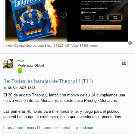
theory11 reaindeoros.com 1.jpg (394.27 KiB) Visto 14388 veces
r
r
i
rave
b
Moderador Global
a
Re: Todas las barajas de Theory11 (T11)
M
08 Sep 2025 12:33
e
El 30 de agosto Theory11 lanzó con motivo de su 14 cumpleaños una
n
nueva versión de las Monarchs, en este caso Prestige Monarchs.
s
a
j
Las primeras 48 horas para miembros elite, y luego para el público
e
general hasta agotar existencia, cosa que sucedió a los pocos días.
https://store.theory11.com/collections/ ... ge-edition