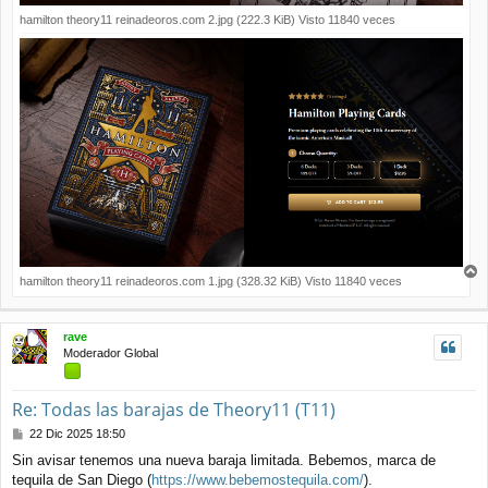
hamilton theory11 reinadeoros.com 2.jpg (222.3 KiB) Visto 11840 veces
hamilton theory11 reinadeoros.com 1.jpg (328.32 KiB) Visto 11840 veces
r
r
i
rave
b
Moderador Global
a
Re: Todas las barajas de Theory11 (T11)
M
22 Dic 2025 18:50
e
Sin avisar tenemos una nueva baraja limitada. Bebemos, marca de
n
tequila de San Diego (
https://www.bebemostequila.com/
).
s