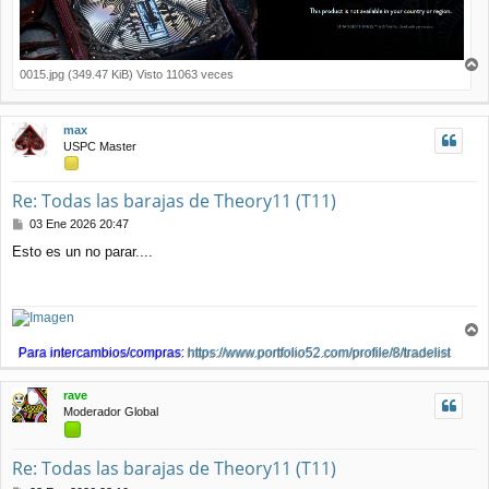
0015.jpg (349.47 KiB) Visto 11063 veces
r
r
i
max
b
USPC Master
a
Re: Todas las barajas de Theory11 (T11)
M
03 Ene 2026 20:47
e
Esto es un no parar....
n
s
a
j
e
r
Para intercambios/compras:
https://www.portfolio52.com/profile/8/tradelist
r
i
rave
b
Moderador Global
a
Re: Todas las barajas de Theory11 (T11)