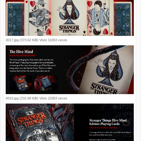
0017.jpg (373.62 KiB) Visto 11063 veces
0016.jpg (232.68 KiB) Visto 11063 veces