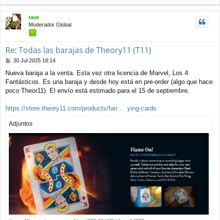
r
i
rave
b
Moderador Global
a
Re: Todas las barajas de Theory11 (T11)
M
30 Jul 2025 18:14
e
Nueva baraja a la venta. Esta vez otra licencia de Marvel, Los 4
n
Fantásticos. Es una baraja y desde hoy está en pre-order (algo que hace
s
a
poco Theor11). El envío está estimado para el 15 de septiembre.
j
e
https://store.theory11.com/products/fan ... ying-cards
Adjuntos