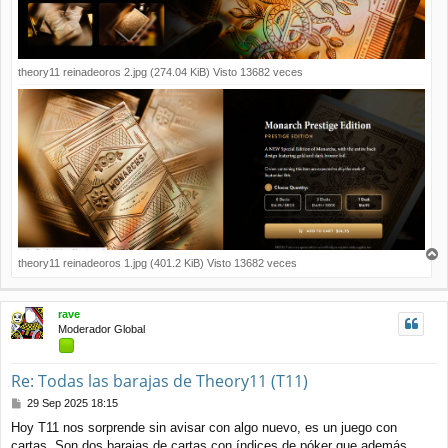
theory11 reinadeoros 2.jpg (274.04 KiB) Visto 13682 veces
theory11 reinadeoros 1.jpg (401.2 KiB) Visto 13682 veces
r
r
i
rave
b
Moderador Global
a
Re: Todas las barajas de Theory11 (T11)
M
29 Sep 2025 18:15
e
Hoy T11 nos sorprende sin avisar con algo nuevo, es un juego con
n
cartas. Son dos barajas de cartas con índices de póker que además
s