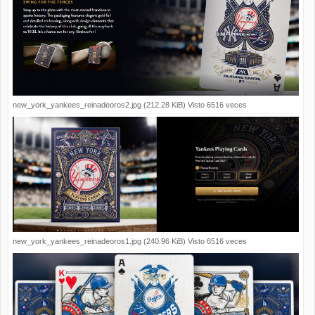
new_york_yankees_reinadeoros2.jpg (212.28 KiB) Visto 6516 veces
new_york_yankees_reinadeoros1.jpg (240.96 KiB) Visto 6516 veces