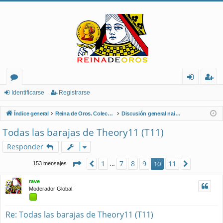
or
de
eg
Identificarse
Registrarse
os
nt
ist
Índice general
Reina de Oros. Coleccionistas de Naipes.
Discusión general naipes
ifi
ra
Todas las barajas de Theory11 (T11)
ca
rs
Responder
rs
e
Página
10
de
11
1
7
8
9
11
Anterior
10
Siguient
153 mensajes
…
e
rave
Moderador Global
Re: Todas las barajas de Theory11 (T11)