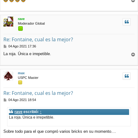
n
r
s
r
a
j
i
rave
e
b
Moderador Global
a
Re: Fontaine, cual es la mejor?
M
04 Ago 2021 17:36
e
La roja. Única e irrepetible.
n
r
s
r
a
j
i
max
e
b
USPC Master
a
Re: Fontaine, cual es la mejor?
M
04 Ago 2021 18:54
e
n
rave
escribió:
↑
s
La roja. Única e irrepetible.
a
j
e
Sobre todo para el que compró varios bricks en su momento....