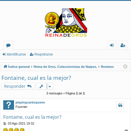
or
de
eg
Identificarse
Registrarse
os
nt
ist
Índice general
Reina de Oros. Coleccionistas de Naipes.
Reviews
ifi
ra
Fontaine, cual es la mejor?
ca
rs
Responder
rs
e
3 mensajes • Página
1
de
1
e
playingcardsqueen
Fournier
Fontaine, cual es la mejor?
M
03 Ago 2021 19:32
e