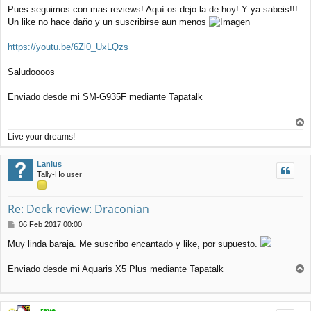
e
Pues seguimos con mas reviews! Aquí os dejo la de hoy! Y ya sabeis!!!
n
Un like no hace daño y un suscribirse aun menos
s
a
j
https://youtu.be/6Zl0_UxLQzs
e
Saludoooos
Enviado desde mi SM-G935F mediante Tapatalk
r
Live your dreams!
r
i
Lanius
b
Tally-Ho user
a
Re: Deck review: Draconian
M
06 Feb 2017 00:00
e
Muy linda baraja. Me suscribo encantado y like, por supuesto.
n
s
a
Enviado desde mi Aquaris X5 Plus mediante Tapatalk
j
r
e
r
i
rave