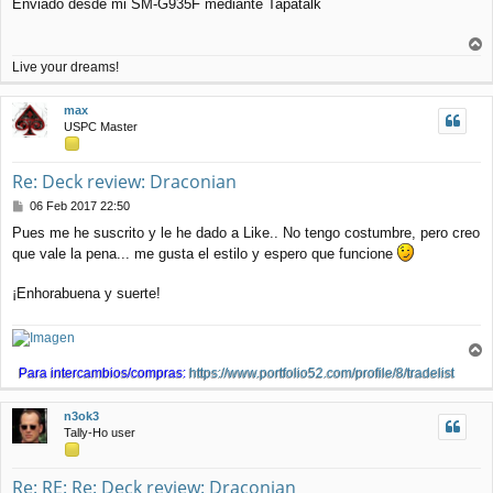
Enviado desde mi SM-G935F mediante Tapatalk
r
Live your dreams!
r
i
max
b
USPC Master
a
Re: Deck review: Draconian
M
06 Feb 2017 22:50
e
Pues me he suscrito y le he dado a Like.. No tengo costumbre, pero creo
n
que vale la pena... me gusta el estilo y espero que funcione
s
a
j
¡Enhorabuena y suerte!
e
r
Para intercambios/compras:
https://www.portfolio52.com/profile/8/tradelist
r
i
n3ok3
b
Tally-Ho user
a
Re: RE: Re: Deck review: Draconian