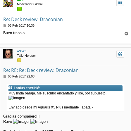
b
Moderador Global
a
Re: Deck review: Draconian
M
06 Feb 2017 10:36
e
Buen trabajo.
n
r
s
r
a
j
i
n3ok3
e
b
Tally-Ho user
a
Re: RE: Re: Deck review: Draconian
M
06 Feb 2017 22:03
e
n
Lanius escribió:
s
Muy linda baraja. Me suscribo encantado y like, por supuesto.
a
j
e
Enviado desde mi Aquaris X5 Plus mediante Tapatalk
Gracias compañero!!!
Rave