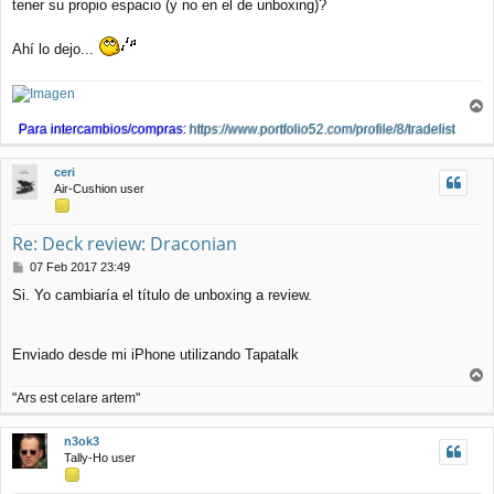
a
tener su propio espacio (y no en el de unboxing)?
j
e
Ahí lo dejo...
r
Para intercambios/compras:
https://www.portfolio52.com/profile/8/tradelist
r
i
ceri
b
Air-Cushion user
a
Re: Deck review: Draconian
M
07 Feb 2017 23:49
e
Si. Yo cambiaría el título de unboxing a review.
n
s
a
j
Enviado desde mi iPhone utilizando Tapatalk
e
r
"Ars est celare artem"
r
i
n3ok3
b
Tally-Ho user
a