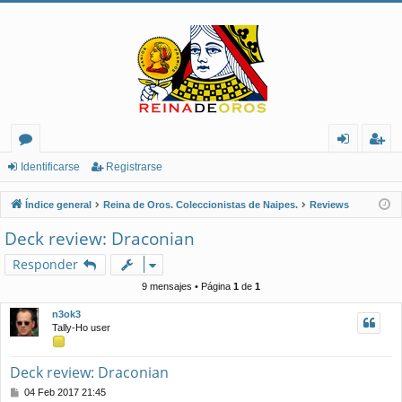
or
de
eg
Identificarse
Registrarse
os
nt
ist
Índice general
Reina de Oros. Coleccionistas de Naipes.
Reviews
ifi
ra
Deck review: Draconian
ca
rs
Responder
rs
e
9 mensajes • Página
1
de
1
e
n3ok3
Tally-Ho user
Deck review: Draconian
M
04 Feb 2017 21:45