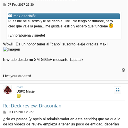
M
07 Feb 2017 21:30
e
n
max escribió:
s
Pues me he suscrito y le he dado a Like.. No tengo costumbre, pero
a
j
creo que vale la pena... me gusta el estilo y espero que funcione
e
¡Enhorabuena y suerte!
Wow!!! Es un honor tener al "capo" suscrito jejeje gracias Max!
Enviado desde mi SM-G935F mediante Tapatalk
r
Live your dreams!
r
i
max
b
USPC Master
a
Re: Deck review: Draconian
M
07 Feb 2017 23:27
e
¿No os parece (y apelo al administrador en este sentido) que ya que lo
n
de los videos de review empieza a tener un poco de entidad, deberían
s