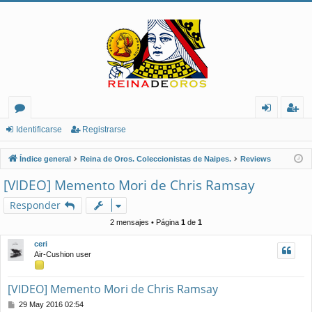
or
de
eg
Identificarse
Registrarse
os
nt
ist
Índice general
Reina de Oros. Coleccionistas de Naipes.
Reviews
ifi
ra
[VIDEO] Memento Mori de Chris Ramsay
ca
rs
Responder
rs
e
2 mensajes • Página
1
de
1
e
ceri
Air-Cushion user
[VIDEO] Memento Mori de Chris Ramsay
M
29 May 2016 02:54