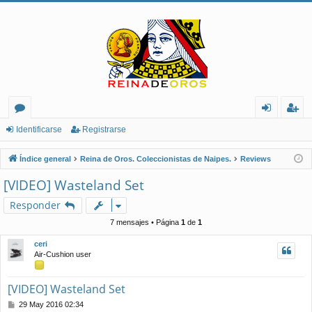
or
de
eg
Identificarse
Registrarse
os
nt
ist
Índice general
Reina de Oros. Coleccionistas de Naipes.
Reviews
ifi
ra
[VIDEO] Wasteland Set
ca
rs
Responder
rs
e
7 mensajes • Página
1
de
1
e
ceri
Air-Cushion user
[VIDEO] Wasteland Set
M
29 May 2016 02:34