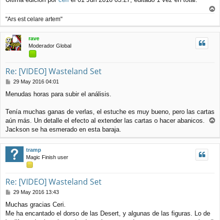
r
"Ars est celare artem"
r
i
rave
b
Moderador Global
a
Re: [VIDEO] Wasteland Set
M
29 May 2016 04:01
e
Menudas horas para subir el análisis.
n
s
a
Tenía muchas ganas de verlas, el estuche es muy bueno, pero las cartas
j
aún más. Un detalle el efecto al extender las cartas o hacer abanicos.
e
r
Jackson se ha esmerado en esta baraja.
r
i
tramp
b
Magic Finish user
a
Re: [VIDEO] Wasteland Set
M
29 May 2016 13:43
e
Muchas gracias Ceri.
n
Me ha encantado el dorso de las Desert, y algunas de las figuras. Lo de
s