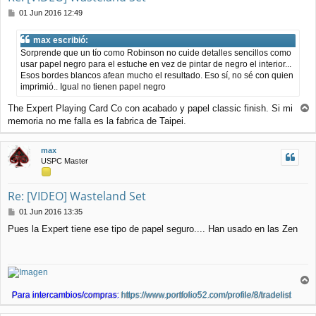
M
01 Jun 2016 12:49
e
n
max escribió:
s
Sorprende que un tío como Robinson no cuide detalles sencillos como
a
usar papel negro para el estuche en vez de pintar de negro el interior...
j
Esos bordes blancos afean mucho el resultado. Eso sí, no sé con quien
e
imprimió.. Igual no tienen papel negro
The Expert Playing Card Co con acabado y papel classic finish. Si mi
r
memoria no me falla es la fabrica de Taipei.
r
i
max
b
USPC Master
a
Re: [VIDEO] Wasteland Set
M
01 Jun 2016 13:35
e
Pues la Expert tiene ese tipo de papel seguro.... Han usado en las Zen
n
s
a
j
e
r
Para intercambios/compras:
https://www.portfolio52.com/profile/8/tradelist
r
i