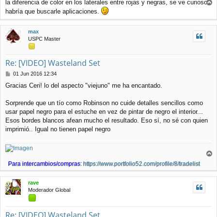
a
la diferencia de color en los laterales entre rojas y negras, se ve curioso,
j
r
habría que buscarle aplicaciones.
e
r
i
max
b
USPC Master
a
Re: [VIDEO] Wasteland Set
M
01 Jun 2016 12:34
e
Gracias Ceri! lo del aspecto "viejuno" me ha encantado.
n
s
a
Sorprende que un tío como Robinson no cuide detalles sencillos como
j
usar papel negro para el estuche en vez de pintar de negro el interior...
e
Esos bordes blancos afean mucho el resultado. Eso sí, no sé con quien
imprimió.. Igual no tienen papel negro
r
Para intercambios/compras:
https://www.portfolio52.com/profile/8/tradelist
r
i
rave
b
Moderador Global
a
Re: [VIDEO] Wasteland Set