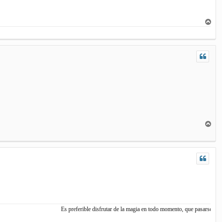
A
r
r
i
b
a
A
r
r
i
b
a
Es preferible disfrutar de la magia en todo momento, que pasarse la vida in