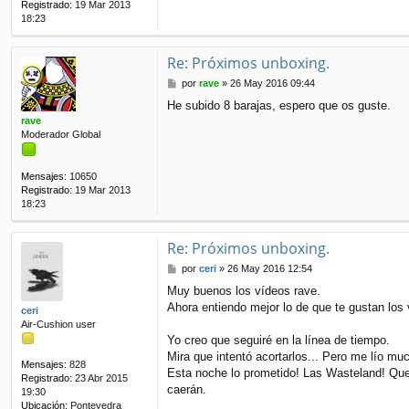
Registrado:
19 Mar 2013
18:23
Re: Próximos unboxing.
M
por
rave
»
26 May 2016 09:44
e
He subido 8 barajas, espero que os guste.
n
rave
s
Moderador Global
a
j
e
Mensajes:
10650
Registrado:
19 Mar 2013
18:23
Re: Próximos unboxing.
M
por
ceri
»
26 May 2016 12:54
e
Muy buenos los vídeos rave.
n
Ahora entiendo mejor lo de que te gustan los 
s
ceri
a
Air-Cushion user
j
Yo creo que seguiré en la línea de tiempo.
e
Mira que intentó acortarlos... Pero me lío 
Mensajes:
828
Esta noche lo prometido! Las Wasteland! Que
Registrado:
23 Abr 2015
caerán.
19:30
Ubicación:
Pontevedra