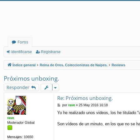
Foros
Identificarse
Registrarse
Índice general
Reina de Oros. Coleccionistas de Naipes.
Reviews
Próximos unboxing.
Responder
Re: Próximos unboxing.
M
por
rave
»
25 May 2016 16:18
e
Yo he realizado unos videos, los he titulado 
n
rave
s
Moderador Global
a
Son vídeos de un minuto, en los que no se h
j
e
Mensajes:
10650