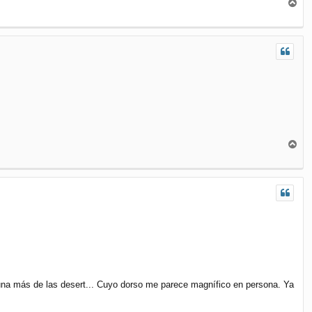
A
r
r
i
b
a
A
r
r
i
b
a
una más de las desert... Cuyo dorso me parece magnífico en persona. Ya