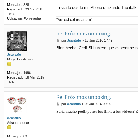
Mensajes:
828
Enviado desde mi iPhone utilizando Tapatalk
Registrado:
23 Abr 2015
19:30
Ubicación:
Pontevedra
"Ars est celare artem"
Re: Próximos unboxing.
M
por
Jsantafe
»
13 Jun 2016 17:49
e
Bien hecho, Ceri! Si hubiera que esperarme 
n
s
Jsantafe
a
Magic Finish user
j
e
Mensajes:
1996
Registrado:
18 Mar 2015
16:46
Re: Próximos unboxing.
M
por
dcastillo
»
08 Jul 2016 09:29
e
Sería mucho pedir poner los links a los videos?
n
s
dcastillo
a
Aristocrat user
j
e
Mensajes:
83