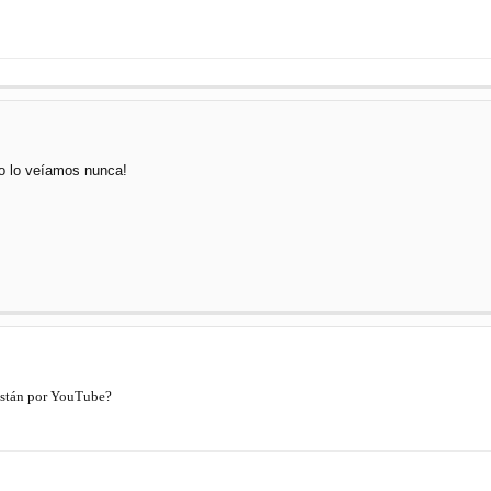
no lo veíamos nunca!
 Están por YouTube?