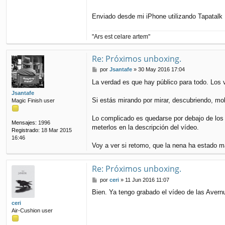
Enviado desde mi iPhone utilizando Tapatalk
"Ars est celare artem"
Re: Próximos unboxing.
M
por
Jsantafe
»
30 May 2016 17:04
e
La verdad es que hay público para todo. Los v
n
s
Jsantafe
a
Si estás mirando por mirar, descubriendo, mol
Magic Finish user
j
e
Lo complicado es quedarse por debajo de los 
Mensajes:
1996
meterlos en la descripción del vídeo.
Registrado:
18 Mar 2015
16:46
Voy a ver si retomo, que la nena ha estado 
Re: Próximos unboxing.
M
por
ceri
»
11 Jun 2016 11:07
e
Bien. Ya tengo grabado el vídeo de las Avern
n
s
ceri
a
Air-Cushion user
j
e