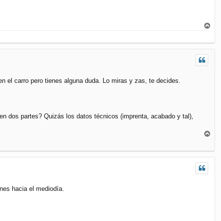
A
r
r
i
b
a
en el carro pero tienes alguna duda. Lo miras y zas, te decides.
n dos partes? Quizás los datos técnicos (imprenta, acabado y tal),
A
r
r
i
b
a
unes hacia el mediodía.