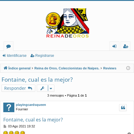
or
de
eg
Identificarse
Registrarse
os
nt
ist
Índice general
Reina de Oros. Coleccionistas de Naipes.
Reviews
ifi
ra
Fontaine, cual es la mejor?
ca
rs
Responder
rs
e
3 mensajes • Página
1
de
1
e
playingcardsqueen
Fournier
Fontaine, cual es la mejor?
M
03 Ago 2021 19:32
e