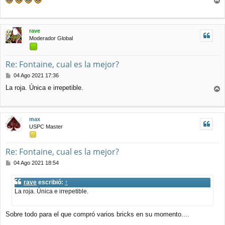
n
r
s
r
a
j
i
rave
e
b
Moderador Global
a
Re: Fontaine, cual es la mejor?
M
04 Ago 2021 17:36
e
La roja. Única e irrepetible.
n
r
s
r
a
j
i
max
e
b
USPC Master
a
Re: Fontaine, cual es la mejor?
M
04 Ago 2021 18:54
e
n
rave
escribió:
↑
s
La roja. Única e irrepetible.
a
j
e
Sobre todo para el que compró varios bricks en su momento....