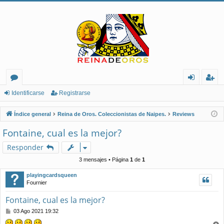
or
de
eg
Identificarse
Registrarse
os
nt
ist
Índice general
Reina de Oros. Coleccionistas de Naipes.
Reviews
ifi
ra
Fontaine, cual es la mejor?
ca
rs
Responder
rs
e
3 mensajes • Página
1
de
1
e
playingcardsqueen
Fournier
Fontaine, cual es la mejor?
M
03 Ago 2021 19:32
e