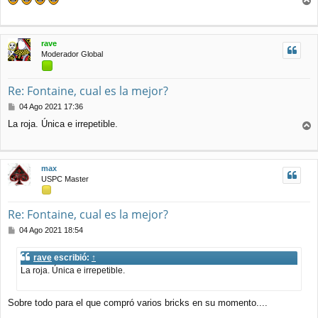
n
r
s
r
a
j
i
rave
e
b
Moderador Global
a
Re: Fontaine, cual es la mejor?
M
04 Ago 2021 17:36
e
La roja. Única e irrepetible.
n
r
s
r
a
j
i
max
e
b
USPC Master
a
Re: Fontaine, cual es la mejor?
M
04 Ago 2021 18:54
e
n
rave
escribió:
↑
s
La roja. Única e irrepetible.
a
j
e
Sobre todo para el que compró varios bricks en su momento....