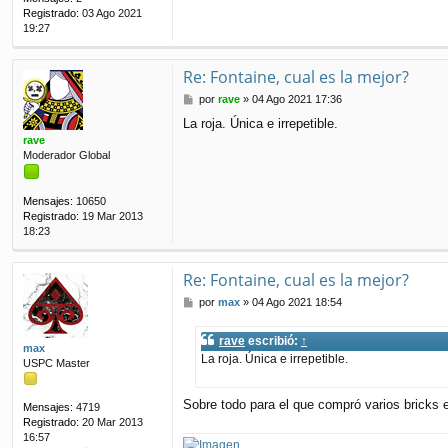
Registrado:
03 Ago 2021
19:27
Re: Fontaine, cual es la mejor?
M
por
rave
»
04 Ago 2021 17:36
e
La roja. Única e irrepetible.
n
rave
s
Moderador Global
a
j
e
Mensajes:
10650
Registrado:
19 Mar 2013
18:23
Re: Fontaine, cual es la mejor?
M
por
max
»
04 Ago 2021 18:54
e
n
rave
escribió:
↑
s
max
La roja. Única e irrepetible.
a
USPC Master
j
e
Sobre todo para el que compró varios bricks 
Mensajes:
4719
Registrado:
20 Mar 2013
16:57