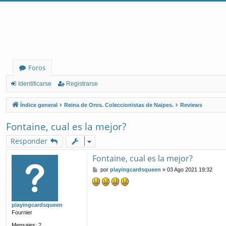
Foros
Identificarse
Registrarse
Índice general
Reina de Oros. Coleccionistas de Naipes.
Reviews
Fontaine, cual es la mejor?
Responder
Fontaine, cual es la mejor?
M
por
playingcardsqueen
»
03 Ago 2021 19:32
e
n
s
a
playingcardsqueen
j
Fournier
e
Mensajes:
2