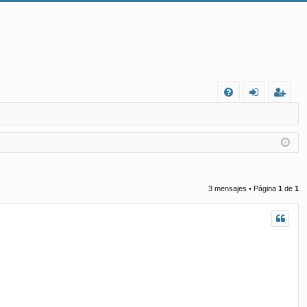
FA
de
eg
Q
nt
ist
ifi
ra
ca
rs
3 mensajes • Página
1
de
1
rs
e
e