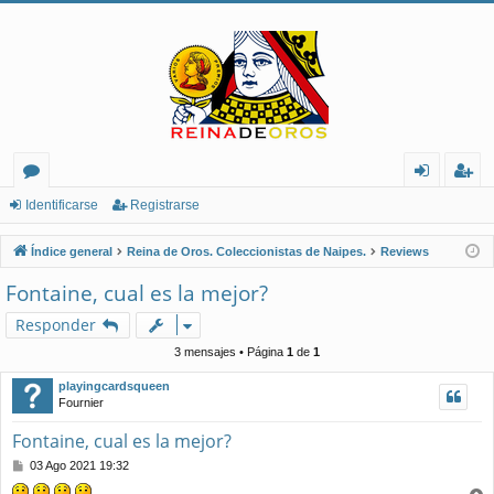
or
de
eg
Identificarse
Registrarse
os
nt
ist
Índice general
Reina de Oros. Coleccionistas de Naipes.
Reviews
ifi
ra
Fontaine, cual es la mejor?
ca
rs
Responder
rs
e
3 mensajes • Página
1
de
1
e
playingcardsqueen
Fournier
Fontaine, cual es la mejor?
M
03 Ago 2021 19:32
e