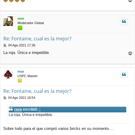
n
r
s
r
a
j
i
rave
e
b
Moderador Global
a
Re: Fontaine, cual es la mejor?
M
04 Ago 2021 17:36
e
La roja. Única e irrepetible.
n
r
s
r
a
j
i
max
e
b
USPC Master
a
Re: Fontaine, cual es la mejor?
M
04 Ago 2021 18:54
e
n
rave
escribió:
↑
s
La roja. Única e irrepetible.
a
j
e
Sobre todo para el que compró varios bricks en su momento....