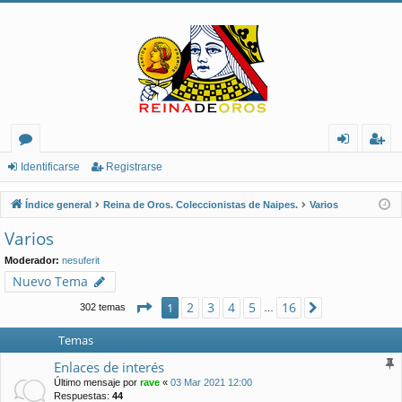
or
de
eg
Identificarse
Registrarse
os
nt
ist
Índice general
Reina de Oros. Coleccionistas de Naipes.
Varios
ifi
ra
Varios
ca
rs
Moderador:
nesuferit
rs
e
Nuevo Tema
e
Página
1
de
16
2
3
4
5
16
1
Siguiente
302 temas
…
Temas
Enlaces de interés
Último mensaje por
rave
«
03 Mar 2021 12:00
Respuestas:
44