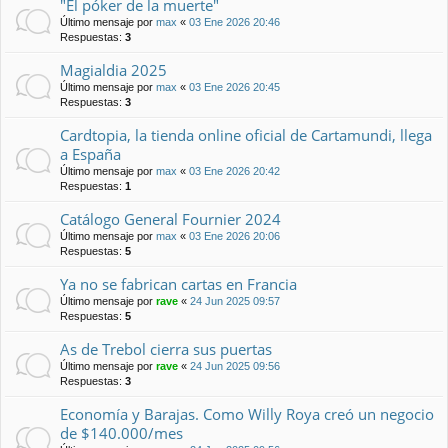
"El póker de la muerte"
Último mensaje por
max
«
03 Ene 2026 20:46
Respuestas:
3
Magialdia 2025
Último mensaje por
max
«
03 Ene 2026 20:45
Respuestas:
3
Cardtopia, la tienda online oficial de Cartamundi, llega
a España
Último mensaje por
max
«
03 Ene 2026 20:42
Respuestas:
1
Catálogo General Fournier 2024
Último mensaje por
max
«
03 Ene 2026 20:06
Respuestas:
5
Ya no se fabrican cartas en Francia
Último mensaje por
rave
«
24 Jun 2025 09:57
Respuestas:
5
As de Trebol cierra sus puertas
Último mensaje por
rave
«
24 Jun 2025 09:56
Respuestas:
3
Economía y Barajas. Como Willy Roya creó un negocio
de $140.000/mes