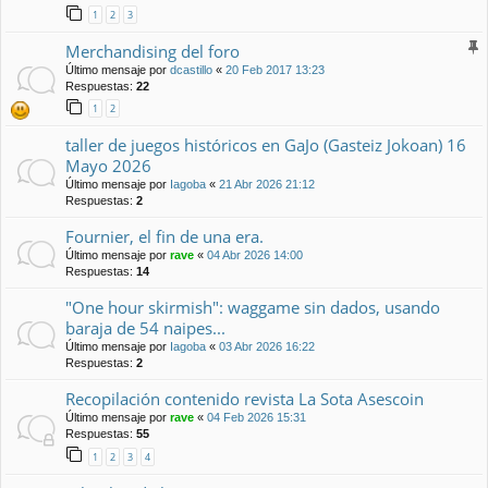
1
2
3
Merchandising del foro
Último mensaje por
dcastillo
«
20 Feb 2017 13:23
Respuestas:
22
1
2
taller de juegos históricos en GaJo (Gasteiz Jokoan) 16
Mayo 2026
Último mensaje por
Iagoba
«
21 Abr 2026 21:12
Respuestas:
2
Fournier, el fin de una era.
Último mensaje por
rave
«
04 Abr 2026 14:00
Respuestas:
14
"One hour skirmish": waggame sin dados, usando
baraja de 54 naipes...
Último mensaje por
Iagoba
«
03 Abr 2026 16:22
Respuestas:
2
Recopilación contenido revista La Sota Asescoin
Último mensaje por
rave
«
04 Feb 2026 15:31
Respuestas:
55
1
2
3
4