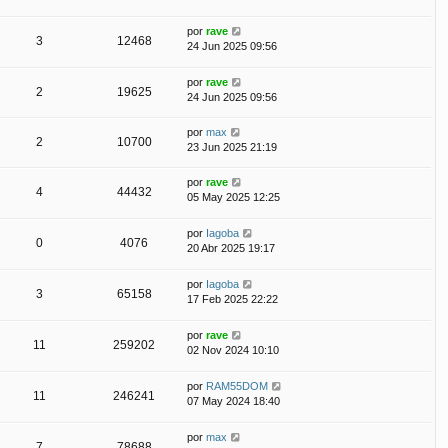
por
rave
3
12468
24 Jun 2025 09:56
por
rave
2
19625
24 Jun 2025 09:56
por
max
2
10700
23 Jun 2025 21:19
por
rave
4
44432
05 May 2025 12:25
por
Iagoba
0
4076
20 Abr 2025 19:17
por
Iagoba
3
65158
17 Feb 2025 22:22
por
rave
11
259202
02 Nov 2024 10:10
por
RAM55DOM
11
246241
07 May 2024 18:40
por
max
7
78688