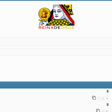
1
2
3
1
2