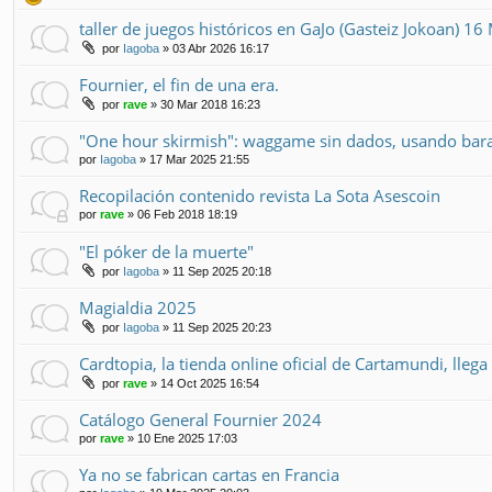
taller de juegos históricos en GaJo (Gasteiz Jokoan) 1
por
Iagoba
» 03 Abr 2026 16:17
Fournier, el fin de una era.
por
rave
» 30 Mar 2018 16:23
"One hour skirmish": waggame sin dados, usando baraj
por
Iagoba
» 17 Mar 2025 21:55
Recopilación contenido revista La Sota Asescoin
por
rave
» 06 Feb 2018 18:19
"El póker de la muerte"
por
Iagoba
» 11 Sep 2025 20:18
Magialdia 2025
por
Iagoba
» 11 Sep 2025 20:23
Cardtopia, la tienda online oficial de Cartamundi, lleg
por
rave
» 14 Oct 2025 16:54
Catálogo General Fournier 2024
por
rave
» 10 Ene 2025 17:03
Ya no se fabrican cartas en Francia