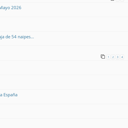
6 Mayo 2026
a de 54 naipes...
1
2
3
4
a a España