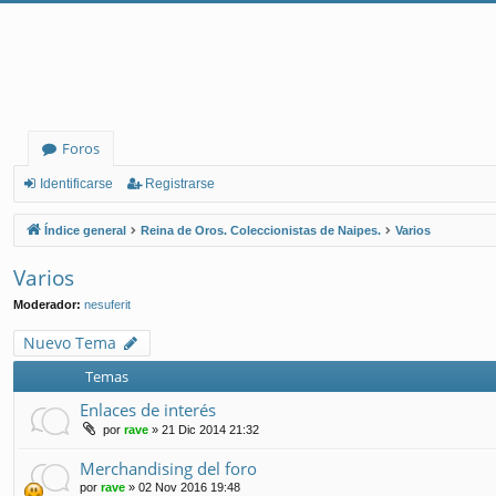
Foros
Identificarse
Registrarse
Índice general
Reina de Oros. Coleccionistas de Naipes.
Varios
Varios
Moderador:
nesuferit
Nuevo Tema
Temas
Enlaces de interés
por
rave
» 21 Dic 2014 21:32
Merchandising del foro
por
rave
» 02 Nov 2016 19:48