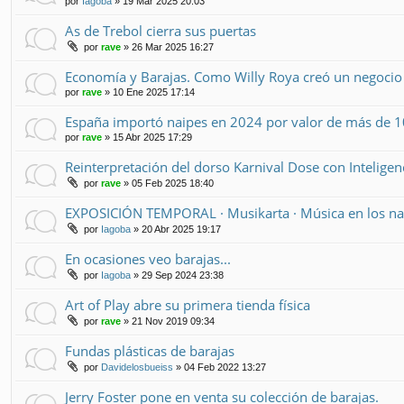
por
Iagoba
» 19 Mar 2025 20:03
As de Trebol cierra sus puertas
por
rave
» 26 Mar 2025 16:27
Economía y Barajas. Como Willy Roya creó un negoci
por
rave
» 10 Ene 2025 17:14
España importó naipes en 2024 por valor de más de 10
por
rave
» 15 Abr 2025 17:29
Reinterpretación del dorso Karnival Dose con Inteligenci
por
rave
» 05 Feb 2025 18:40
EXPOSICIÓN TEMPORAL · Musikarta · Música en los na
por
Iagoba
» 20 Abr 2025 19:17
En ocasiones veo barajas...
por
Iagoba
» 29 Sep 2024 23:38
Art of Play abre su primera tienda física
por
rave
» 21 Nov 2019 09:34
Fundas plásticas de barajas
por
Davidelosbueiss
» 04 Feb 2022 13:27
Jerry Foster pone en venta su colección de barajas.