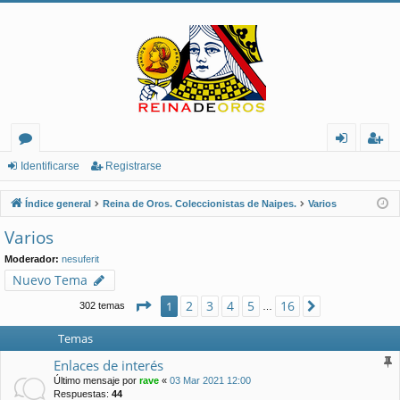
or
de
eg
Identificarse
Registrarse
os
nt
ist
Índice general
Reina de Oros. Coleccionistas de Naipes.
Varios
ifi
ra
Varios
ca
rs
Moderador:
nesuferit
rs
e
Nuevo Tema
e
Página
1
de
16
2
3
4
5
16
1
Siguiente
302 temas
…
Temas
Enlaces de interés
Último mensaje por
rave
«
03 Mar 2021 12:00
Respuestas:
44