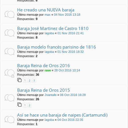
Respuestas:
6
He creado una NUEVA baraja
Último mensaje por
max
«
04 Nov 2016 13:18
Respuestas:
9
Baraja José Martinez de Castro 1810
Último mensaje por
Iagoba
«
01 Nov 2016 21:41
Respuestas:
8
Baraja modelo francés parisino de 1816
Último mensaje por
Iagoba
«
01 Nov 2016 18:32
Respuestas:
2
Baraja Reina de Oros 2016
Último mensaje por
rave
«
28 Oct 2016 10:14
Respuestas:
36
1
2
3
Baraja Reina de Oros 2015
Último mensaje por
Jsantafe
«
06 Oct 2016 16:28
Respuestas:
26
1
2
Así se hace una baraja de naipes (Cartamundi)
Último mensaje por
Iagoba
«
04 Oct 2016 22:35
Respuestas:
1