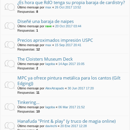
¿Es hora que RdO tenga su propia baraja de cardistry?
Último mensaje por
max
«
26 Oct 2017 13:52
Respuestas:
8
Diseñé una baraja de naipes
Último mensaje por
rave
«
20 Oct 2017 03:44
Respuestas:
1
Precios aproximados impresión USPC
Último mensaje por
max
«
15 Sep 2017 20:41
Respuestas:
12
The Cloisters Museum Deck
Último mensaje por
Iagoba
«
14 Ago 2017 15:05
Respuestas:
2
MPC ya ofrece pintura metálica para los cantos (Gilt
Edging))
Último mensaje por
AlexAtrapado
«
30 Jun 2017 17:20
Respuestas:
11
Tinkering...
Último mensaje por
Iagoba
«
06 Mar 2017 21:52
Respuestas:
10
Hanafuda "Print & play" (y truco de magia online)
Último mensaje por
davinchi
«
20 Ene 2017 12:28