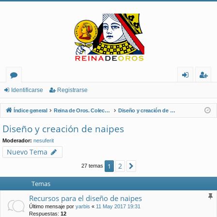
or
de
eg
Identificarse
Registrarse
os
nt
ist
Índice general
Reina de Oros. Coleccionistas de Naipes.
Diseño y creación de naipes
ifi
ra
Diseño y creación de naipes
ca
rs
Moderador:
nesuferit
rs
e
Nuevo Tema
e
2
1
Siguiente
27 temas
Temas
Recursos para el diseño de naipes
Último mensaje por
yarbis
«
11 May 2017 19:31
Respuestas:
12