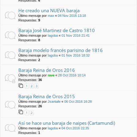
Respuestas:
6
He creado una NUEVA baraja
Último mensaje por
max
«
04 Nov 2016 13:18
Respuestas:
9
Baraja José Martinez de Castro 1810
Último mensaje por
Iagoba
«
01 Nov 2016 21:41
Respuestas:
8
Baraja modelo francés parisino de 1816
Último mensaje por
Iagoba
«
01 Nov 2016 18:32
Respuestas:
2
Baraja Reina de Oros 2016
Último mensaje por
rave
«
28 Oct 2016 10:14
Respuestas:
36
1
2
3
Baraja Reina de Oros 2015
Último mensaje por
Jsantafe
«
06 Oct 2016 16:28
Respuestas:
26
1
2
Así se hace una baraja de naipes (Cartamundi)
Último mensaje por
Iagoba
«
04 Oct 2016 22:35
Respuestas:
1