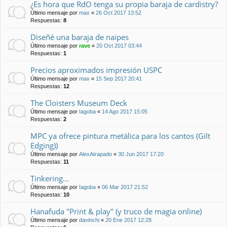
¿Es hora que RdO tenga su propia baraja de cardistry?
Último mensaje por
max
«
26 Oct 2017 13:52
Respuestas:
8
Diseñé una baraja de naipes
Último mensaje por
rave
«
20 Oct 2017 03:44
Respuestas:
1
Precios aproximados impresión USPC
Último mensaje por
max
«
15 Sep 2017 20:41
Respuestas:
12
The Cloisters Museum Deck
Último mensaje por
Iagoba
«
14 Ago 2017 15:05
Respuestas:
2
MPC ya ofrece pintura metálica para los cantos (Gilt
Edging))
Último mensaje por
AlexAtrapado
«
30 Jun 2017 17:20
Respuestas:
11
Tinkering...
Último mensaje por
Iagoba
«
06 Mar 2017 21:52
Respuestas:
10
Hanafuda "Print & play" (y truco de magia online)
Último mensaje por
davinchi
«
20 Ene 2017 12:28