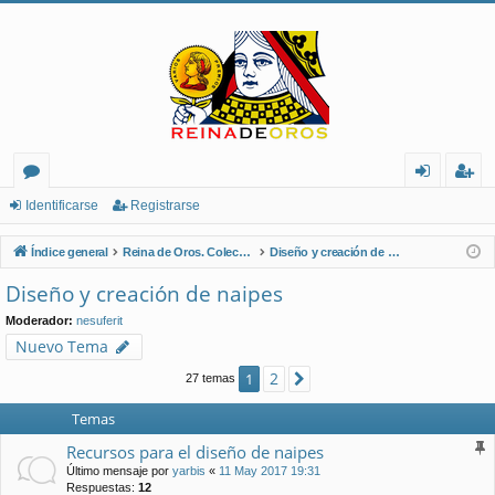
or
de
eg
Identificarse
Registrarse
os
nt
ist
Índice general
Reina de Oros. Coleccionistas de Naipes.
Diseño y creación de naipes
ifi
ra
Diseño y creación de naipes
ca
rs
Moderador:
nesuferit
rs
e
Nuevo Tema
e
2
1
Siguiente
27 temas
Temas
Recursos para el diseño de naipes
Último mensaje por
yarbis
«
11 May 2017 19:31
Respuestas:
12