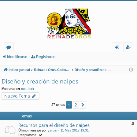
or
de
eg
Identificarse
Registrarse
os
nt
ist
Índice general
Reina de Oros. Coleccionistas de Naipes.
Diseño y creación de naipes
ifi
ra
Diseño y creación de naipes
ca
rs
Moderador:
nesuferit
rs
e
Nuevo Tema
e
2
1
Siguiente
27 temas
Temas
Recursos para el diseño de naipes
Último mensaje por
yarbis
«
11 May 2017 19:31
Respuestas:
12