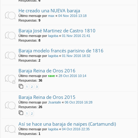
Respuestas:
6
He creado una NUEVA baraja
Último mensaje por
max
«
04 Nov 2016 13:18
Respuestas:
9
Baraja José Martinez de Castro 1810
Último mensaje por
Iagoba
«
01 Nov 2016 21:41
Respuestas:
8
Baraja modelo francés parisino de 1816
Último mensaje por
Iagoba
«
01 Nov 2016 18:32
Respuestas:
2
Baraja Reina de Oros 2016
Último mensaje por
rave
«
28 Oct 2016 10:14
Respuestas:
36
1
2
3
Baraja Reina de Oros 2015
Último mensaje por
Jsantafe
«
06 Oct 2016 16:28
Respuestas:
26
1
2
Así se hace una baraja de naipes (Cartamundi)
Último mensaje por
Iagoba
«
04 Oct 2016 22:35
Respuestas:
1