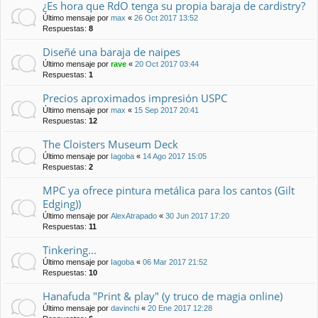
¿Es hora que RdO tenga su propia baraja de cardistry?
Último mensaje por
max
«
26 Oct 2017 13:52
Respuestas:
8
Diseñé una baraja de naipes
Último mensaje por
rave
«
20 Oct 2017 03:44
Respuestas:
1
Precios aproximados impresión USPC
Último mensaje por
max
«
15 Sep 2017 20:41
Respuestas:
12
The Cloisters Museum Deck
Último mensaje por
Iagoba
«
14 Ago 2017 15:05
Respuestas:
2
MPC ya ofrece pintura metálica para los cantos (Gilt
Edging))
Último mensaje por
AlexAtrapado
«
30 Jun 2017 17:20
Respuestas:
11
Tinkering...
Último mensaje por
Iagoba
«
06 Mar 2017 21:52
Respuestas:
10
Hanafuda "Print & play" (y truco de magia online)
Último mensaje por
davinchi
«
20 Ene 2017 12:28