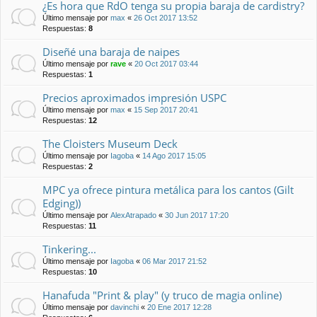
¿Es hora que RdO tenga su propia baraja de cardistry?
Último mensaje por
max
«
26 Oct 2017 13:52
Respuestas:
8
Diseñé una baraja de naipes
Último mensaje por
rave
«
20 Oct 2017 03:44
Respuestas:
1
Precios aproximados impresión USPC
Último mensaje por
max
«
15 Sep 2017 20:41
Respuestas:
12
The Cloisters Museum Deck
Último mensaje por
Iagoba
«
14 Ago 2017 15:05
Respuestas:
2
MPC ya ofrece pintura metálica para los cantos (Gilt
Edging))
Último mensaje por
AlexAtrapado
«
30 Jun 2017 17:20
Respuestas:
11
Tinkering...
Último mensaje por
Iagoba
«
06 Mar 2017 21:52
Respuestas:
10
Hanafuda "Print & play" (y truco de magia online)
Último mensaje por
davinchi
«
20 Ene 2017 12:28