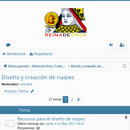
or
de
eg
Identificarse
Registrarse
os
nt
ist
Índice general
Reina de Oros. Coleccionistas de Naipes.
Diseño y creación de naipes
ifi
ra
Diseño y creación de naipes
ca
rs
Moderador:
nesuferit
rs
e
Nuevo Tema
e
2
1
Siguiente
27 temas
Temas
Recursos para el diseño de naipes
Último mensaje por
yarbis
«
11 May 2017 19:31
Respuestas:
12