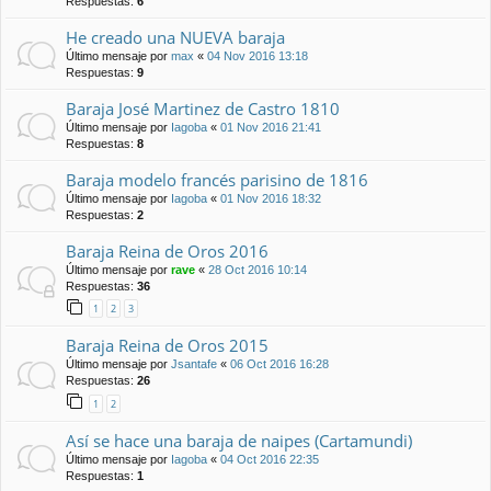
Respuestas:
6
He creado una NUEVA baraja
Último mensaje por
max
«
04 Nov 2016 13:18
Respuestas:
9
Baraja José Martinez de Castro 1810
Último mensaje por
Iagoba
«
01 Nov 2016 21:41
Respuestas:
8
Baraja modelo francés parisino de 1816
Último mensaje por
Iagoba
«
01 Nov 2016 18:32
Respuestas:
2
Baraja Reina de Oros 2016
Último mensaje por
rave
«
28 Oct 2016 10:14
Respuestas:
36
1
2
3
Baraja Reina de Oros 2015
Último mensaje por
Jsantafe
«
06 Oct 2016 16:28
Respuestas:
26
1
2
Así se hace una baraja de naipes (Cartamundi)
Último mensaje por
Iagoba
«
04 Oct 2016 22:35
Respuestas:
1