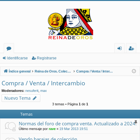
or
de
eg
Identificarse
Registrarse
os
nt
ist
Índice general
Reina de Oros. Coleccionistas de Naipes.
Compra / Venta / Intercambio
ifi
ra
Compra / Venta / Intercambio
ca
rs
Moderadores:
nesuferit
,
max
rs
e
Nuevo Tema
3 temas • Página
1
de
1
e
Temas
Normas del foro de compra venta. Actualizado a 2024.
Último mensaje por
rave
«
19 Mar 2013 19:51
Vendo barajas de colección