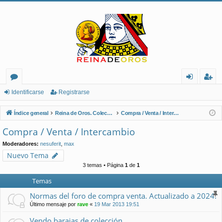
or
de
eg
Identificarse
Registrarse
os
nt
ist
Índice general
Reina de Oros. Coleccionistas de Naipes.
Compra / Venta / Intercambio
ifi
ra
Compra / Venta / Intercambio
ca
rs
Moderadores:
nesuferit
,
max
rs
e
Nuevo Tema
3 temas • Página
1
de
1
e
Temas
Normas del foro de compra venta. Actualizado a 2024.
Último mensaje por
rave
«
19 Mar 2013 19:51
Vendo barajas de colección