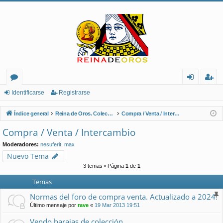
or
de
eg
Identificarse
Registrarse
os
nt
ist
Índice general
Reina de Oros. Coleccionistas de Naipes.
Compra / Venta / Intercambio
ifi
ra
Compra / Venta / Intercambio
ca
rs
Moderadores:
nesuferit
,
max
rs
e
Nuevo Tema
3 temas • Página
1
de
1
e
Temas
Normas del foro de compra venta. Actualizado a 2024.
Último mensaje por
rave
«
19 Mar 2013 19:51
Vendo barajas de colección